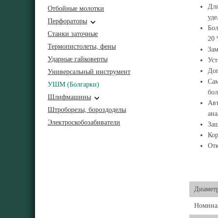
Дли
Отбойные молотки
уде
Перфораторы
Бол
Станки заточные
20 
Термопистолеты, фены
Зам
Ударные гайковерты
Уст
Доп
Универсальный инструмент
Сам
УШМ (Болгарки)
бол
Шлифмашины
Авт
Штроборезы, бороздоделы
ана
Электроскобозабиватели
Защ
Кор
Отк
Диамет
Номинал