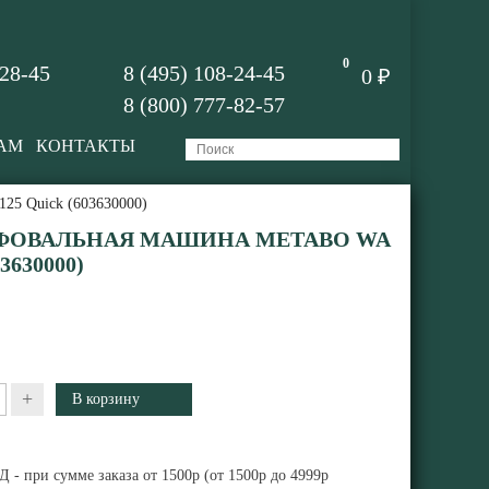
0
-28-45
8 (495) 108-24-45
0 ₽
8 (800) 777-82-57
АМ
КОНТАКТЫ
25 Quick (603630000)
ФОВАЛЬНАЯ МАШИНА METABO WA
3630000)
+
 - при сумме заказа от 1500р (от 1500р до 4999р