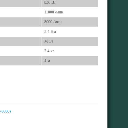
830 Вт
11000 /мин
8000 /мин
3.4 Нм
M 14
2.4 кг
4 м
76000)