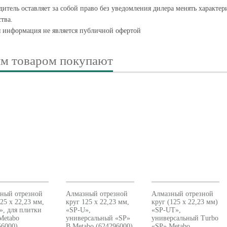
итель оставляет за собой право без уведомления дилера менять характе
тва.
я информация не является публичной офертой
им товаром покупают
ный отрезной
Алмазный отрезной
Алмазный отрезной
25 x 22,23 мм,
круг 125 x 22,23 мм,
круг (125 x 22,23 мм)
», для плитки
«SP-U»,
«SP-UT»,
Metabo
универсальный «SP»
универсальный Turbo
56000)
B Metabo (624296000)
«SP» Metabo