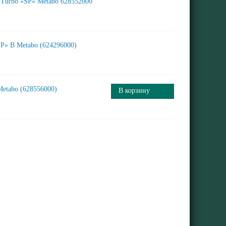
 Turbo «SP» Metabo 628552000
P» B Metabo (624296000)
Metabo (628556000)
В корзину