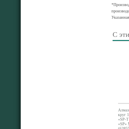
*Производ
производс
Указанна
С эт
Алмаз
круг 1
«SP-T
«SP» 
(6285