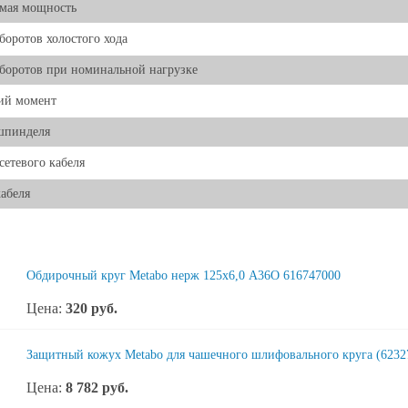
мая мощность
боротов холостого хода
боротов при номинальной нагрузке
ий момент
шпинделя
 сетевого кабеля
абеля
Обдирочный круг Metabo нерж 125x6,0 А36О 616747000
Цена:
320
руб.
Защитный кожух Metabo для чашечного шлифовального круга (6232
Цена:
8 782
руб.