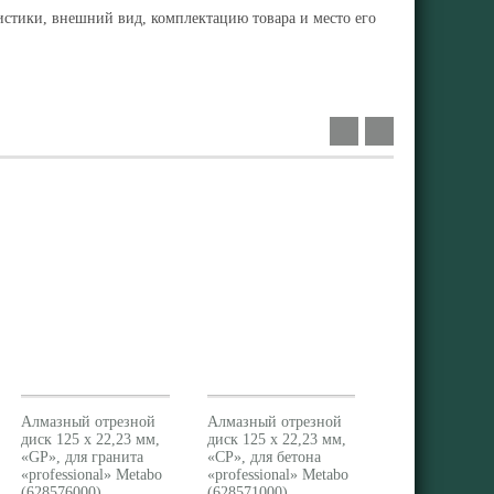
ристики, внешний вид, комплектацию товара и место его
Алмазный отрезной
Алмазный отрезной
диск 125 x 22,23 мм,
диск 125 x 22,23 мм,
«GP», для гранита
«CP», для бетона
«professional» Metabo
«professional» Metabo
(628576000)
(628571000)