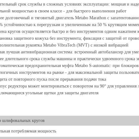
тельный срок службы в сложных условиях эксплуатации: мощная и над
льной мощностью в своем классе - для быстрого выполнения работ
ее долговечный и тяговитый двигатель Metabo Marathon с запатентован
% устойчивостью к перегрузкам и увеличенным на 50 % крутящим моме
ена кругов осуществляется быстро и без инструментов одним нажатием
ановка защитного кожуха без инструмента; фиксация с защитой от пров
олнительная рукоятка Metabo VibraTech (MVT) с низкой вибрацией
ая лучшая антивибрационная система: встроенный автобалансир для уме
ее длительного срока службы машины и практически удвоенного срока 
оматическая предохранительная муфта Metabo S-automatic: при блокиров
логичных инструментов на рынке - для максимальной защиты пользоват
ита от повторного пуска после прерывания подачи тока
пус редуктора может монтироваться с поворотом на 90° для управления 
лючающиеся угольные щетки для защиты двигателя
р шлифовальных кругов
ьная потребляемая мощность