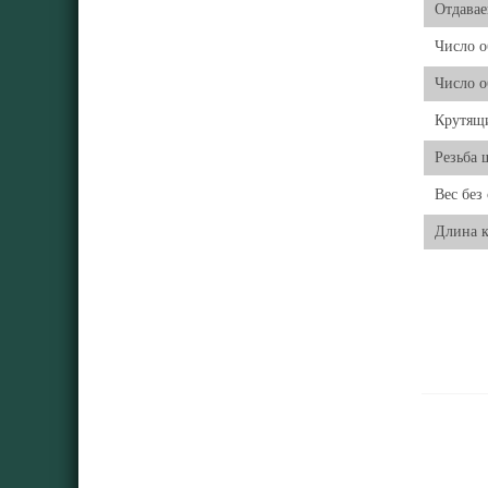
Отдавае
Число о
Число о
Крутящ
Резьба 
Вес без
Длина к