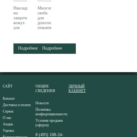
Накладка
Многопозиционная
на
скоба
защитный
для
кожух
дополнительной
для
рукоятки
УШМ
Metabo
125 мм
627362000
Metabo
630352000
Подробнее
Подробнее
САЙТ
ОБЩИЕ
ЛИЧНЫЙ
СВЕДЕНИЯ
КАБИНЕТ
Каталог
Новости
Доставка и оплата
Политика
Сервис
конфиденциальности
О нас
Условия продажи
Акции
(оферта)
Уценка
8 (495) 108-24-