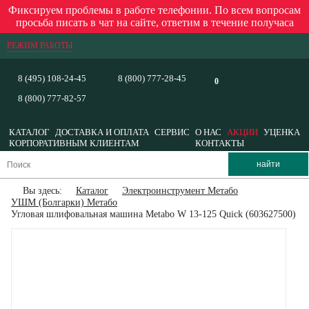
Фиксируем проблемы в работе телефонии. По всем вопросам
просьба писать в чат на сайте, ответим в течение получаса
РЕЖИМ РАБОТЫ
8 (495) 108-24-45
8 (800) 777-28-45
0
8 (800) 777-82-57
КАТАЛОГ
ДОСТАВКА И ОПЛАТА
СЕРВИС
О НАС
АКЦИИ
УЦЕНКА
КОРПОРАТИВНЫМ КЛИЕНТАМ
КОНТАКТЫ
Вы здесь:
Каталог
Электроинструмент Метабо
УШМ (Болгарки) Метабо
Угловая шлифовальная машина Metabo W 13-125 Quick (603627500)