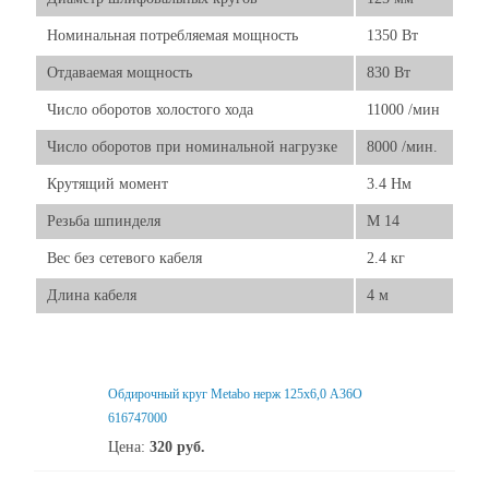
Номинальная потребляемая мощность
1350 Вт
Отдаваемая мощность
830 Вт
Число оборотов холостого хода
11000 /мин
Число оборотов при номинальной нагрузке
8000 /мин.
Крутящий момент
3.4 Нм
Резьба шпинделя
M 14
Вес без сетевого кабеля
2.4 кг
Длина кабеля
4 м
Обдирочный круг Metabo нерж 125x6,0 А36О
616747000
Цена:
320
руб.