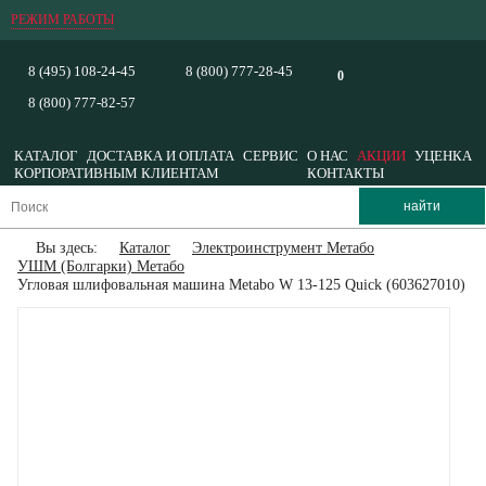
РЕЖИМ РАБОТЫ
8 (495) 108-24-45
8 (800) 777-28-45
0
8 (800) 777-82-57
КАТАЛОГ
ДОСТАВКА И ОПЛАТА
СЕРВИС
О НАС
АКЦИИ
УЦЕНКА
КОРПОРАТИВНЫМ КЛИЕНТАМ
КОНТАКТЫ
Вы здесь:
Каталог
Электроинструмент Метабо
УШМ (Болгарки) Метабо
Угловая шлифовальная машина Metabo W 13-125 Quick (603627010)