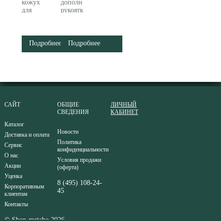
кожух
дополнительной
для
рукоятки
УШМ
Metabo
125 мм
627362000
Metabo
630352000
Подробнее
Подробнее
САЙТ
ОБЩИЕ
ЛИЧНЫЙ
СВЕДЕНИЯ
КАБИНЕТ
Каталог
Новости
Доставка и оплата
Политика
Сервис
конфиденциальности
О нас
Условия продажи
Акции
(оферта)
Уценка
8 (495) 108-24-
Корпоративным
45
клиентам
Контакты
© Shop-metabo 2026