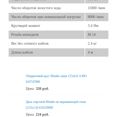
Число оборотов холостого хода
11000 /мин
Число оборотов при номинальной нагрузке
8000 /мин.
Крутящий момент
3.4 Нм
Резьба шпинделя
M 14
Вес без сетевого кабеля
2.4 кг
Длина кабеля
4 м
Обдирочный круг Metabo нерж 125x6,0 А36О
616747000
Цена:
320
руб.
Диск отрезной Metabo по нержавеющей стали
(125x1,0) 616220000
Цена:
224
руб.