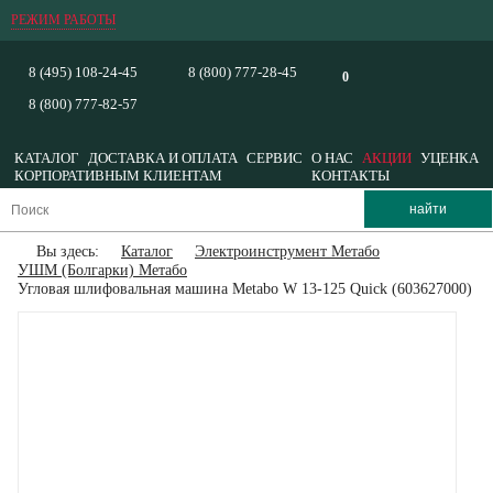
РЕЖИМ РАБОТЫ
8 (495) 108-24-45
8 (800) 777-28-45
0
8 (800) 777-82-57
КАТАЛОГ
ДОСТАВКА И ОПЛАТА
СЕРВИС
О НАС
АКЦИИ
УЦЕНКА
КОРПОРАТИВНЫМ КЛИЕНТАМ
КОНТАКТЫ
Вы здесь:
Каталог
Электроинструмент Метабо
УШМ (Болгарки) Метабо
Угловая шлифовальная машина Metabo W 13-125 Quick (603627000)