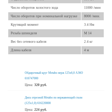
Число оборотов холостого хода
11000 /мин
Число оборотов при номинальной нагрузке
8000 /мин.
Крутящий момент
3.4 Нм
Резьба шпинделя
M 14
Вес без сетевого кабеля
2.4 кг
Длина кабеля
4 м
Обдирочный круг Metabo нерж 125x6,0 А36О
616747000
Цена:
320
руб.
Диск отрезной Metabo по нержавеющей стали
(125x1,0) 616220000
Цена:
224
руб.