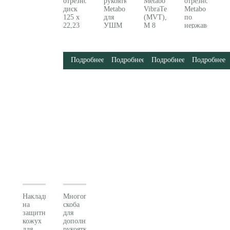
отрезной
рукоятка
Metabo
отрезной
диск
Metabo
VibraTech
Metabo
125 x
для
(MVT),
по
22,23
УШМ
M 8
нержавеющей
мм,
Metabo
(627361000)
стали
«UP»,
(623262000)
(125x1,0)
универсальный
616220000
«professional»
Подробнее
Подробнее
Подробнее
Подробнее
Metabo
(628559000)
Накладка
Многопозиционная
на
скоба
защитный
для
кожух
дополнительной
для
рукоятки