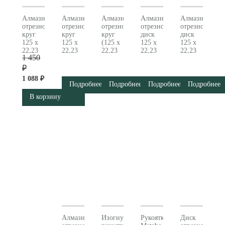
Алмазный
Алмазный
Алмазный
Алмазный
Алмазный
отрезной
отрезной
отрезной
отрезной
отрезной
круг
круг
круг
диск
диск
125 x
125 x
(125 x
125 x
125 x
22,23
22,23
22,23
22,23
22,23
1 450
мм,
мм,
мм)
мм,
мм,
«SP-
«SP-
«SP-
«GP»,
«CP»,
₽
T», для
U»,
UT»,
для
для
1 088 ₽
плитки
универсальный
универсальный
гранита
бетона
Подробнее
Подробнее
Подробнее
Подробнее
«SP»
«SP» B
Turbo
«professional»
«professional»
В корзину
Metabo
Metabo
«SP»
Metabo
Metabo
(628556000)
(624296000)
Metabo
(628576000)
(628571000)
628552000
Алмазный
Изогнутая
Рукоятка
Диск