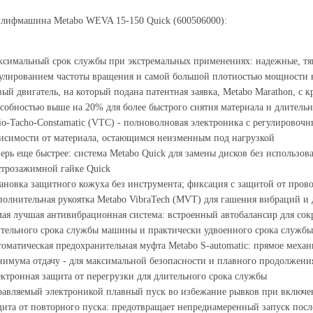
шлифмашина Metabo WEVA 15-150 Quick (600506000):
симальный срок службы при экстремальных применениях: надежные, т
улированием частоты вращения и самой большой плотностью мощности в 
ый двигатель, на который подана патентная заявка, Metabo Marathon, с
собностью выше на 20% для более быстрого снятия материала и длитель
io-Tacho-Constamatic (VTC) - полноволновая электроника с регулировочн
исимости от материала, остающимся неизменным под нагрузкой
ерь еще быстрее: система Metabo Quick для замены дисков без использо
трозажимной гайке Quick
ановка защитного кожуха без инструмента; фиксация с защитой от пров
олнительная рукоятка Metabo VibraTech (MVT) для гашения вибраций и
ая лучшая антивибрационная система: встроенный автобалансир для сок
тельного срока службы машины и практически удвоенного срока служб
оматическая предохранительная муфта Metabo S-automatic: прямое механ
имума отдачу - для максимальной безопасности и плавного продолжени
ктронная защита от перегрузки для длительного срока службы
авляемый электроникой плавный пуск во избежание рывков при включ
ита от повторного пуска: предотвращает непреднамеренный запуск пос