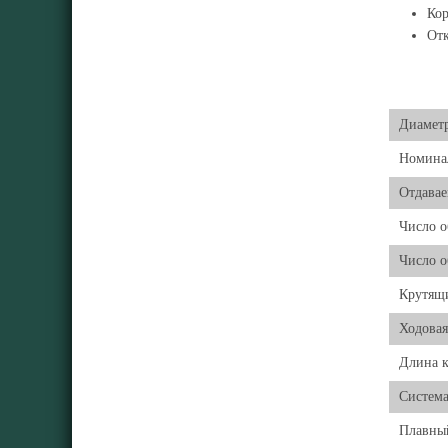
Кор
Отк
Диамет
Номинал
Отдавае
Число о
Число о
Крутящ
Ходовая
Длина к
Система
Плавны