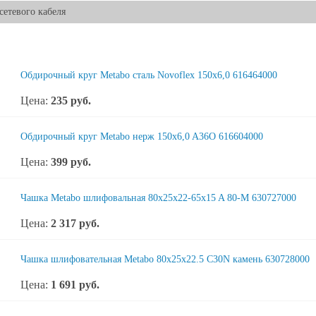
 сетевого кабеля
Обдирочный круг Metabo сталь Novoflex 150x6,0 616464000
Цена:
235
руб.
Обдирочный круг Metabo нерж 150x6,0 A36O 616604000
Цена:
399
руб.
Чашка Metabo шлифовальная 80x25x22-65x15 A 80-M 630727000
Цена:
2 317
руб.
Чашка шлифовательная Metabo 80x25x22.5 C30N камень 630728000
Цена:
1 691
руб.