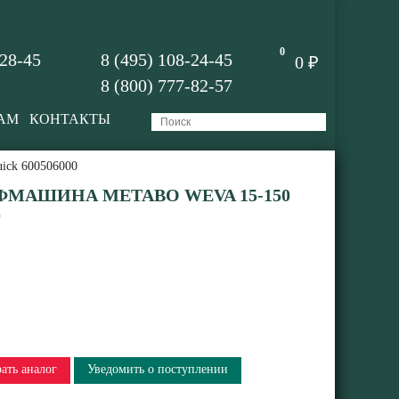
0
-28-45
8 (495) 108-24-45
0 ₽
8 (800) 777-82-57
АМ
КОНТАКТЫ
ick 600506000
МАШИНА METABO WEVA 15-150
0
ать аналог
Уведомить о поступлении