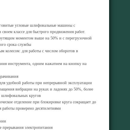
яговитые угловые шлифовальные машины с
своем классе для быстрого продвижения работ.
 крутящим моментом выше на 50% и с перегрузочной
ного срока службы
ым колесом: для работы с числом оборотов в
вания инструмента, одним нажатием на кнопку на
орачивания
 для удобной работы при непрерывной эксплуатации
ращения вибрации на руках и ладонях до 50%, более
ы шлифовальных кругов
ическое отделение при блокировке круга сокращает до
я работы проверено десятилетиями
ении
ле прерывания электропитания