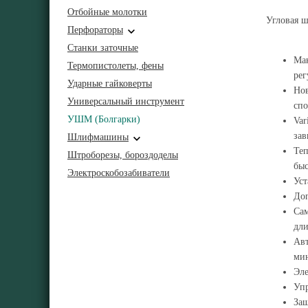
Отбойные молотки
Угловая 
Перфораторы
Станки заточные
Мак
Термопистолеты, фены
рег
Ударные гайковерты
Нов
Универсальный инструмент
спо
УШМ (Болгарки)
Var
зав
Шлифмашины
Теп
Штроборезы, бороздоделы
быс
Электроскобозабиватели
Уст
Доп
Сам
дли
Авт
мин
Эле
Упр
Защ