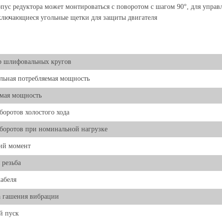
пус редуктора может монтироваться с поворотом с шагом 90°, для управ
лючающиеся угольные щетки для защиты двигателя
р шлифовальных кругов
ьная потребляемая мощность
мая мощность
боротов холостого хода
боротов при номинальной нагрузке
ий момент
 резьба
абеля
 гашения вибрации
й пуск