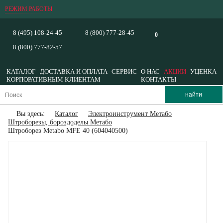
РЕЖИМ РАБОТЫ
8 (495) 108-24-45
8 (800) 777-28-45
0
8 (800) 777-82-57
КАТАЛОГ
ДОСТАВКА И ОПЛАТА
СЕРВИС
О НАС
АКЦИИ
УЦЕНКА
КОРПОРАТИВНЫМ КЛИЕНТАМ
КОНТАКТЫ
Вы здесь:
Каталог
Электроинструмент Метабо
Штроборезы, бороздоделы Метабо
Штроборез Metabo MFE 40 (604040500)