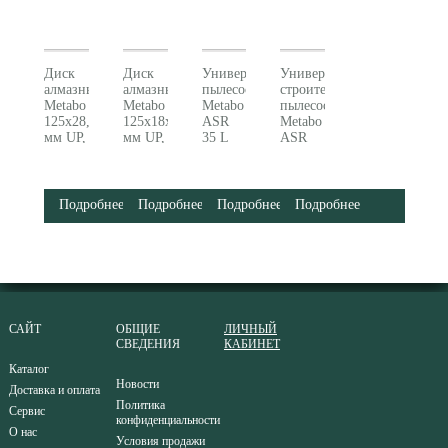
Диск
Диск
Универсальный
Универсальный
алмазный
алмазный
пылесос
строительный
Metabo
Metabo
Metabo
пылесос
125x28,5x22.23
125x18x22.23
ASR
Metabo
мм UP,
мм UP,
35 L
ASR
универсальный
универсальный
ACP
35 M
для
для
602057000
ACP
MFE
MFE
602058000
40
40
Подробнее
Подробнее
Подробнее
Подробнее
628299000
628298000
САЙТ
ОБЩИЕ
ЛИЧНЫЙ
СВЕДЕНИЯ
КАБИНЕТ
Каталог
Новости
Доставка и оплата
Политика
Сервис
конфиденциальности
О нас
Условия продажи