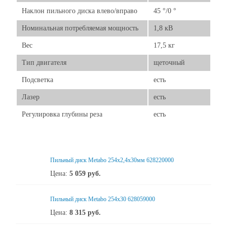
Наклон пильного диска влево/вправо
45 °/0 °
Номинальная потребляемая мощность
1,8 кВ
Вес
17,5 кг
Тип двигателя
щеточный
Подсветка
есть
Лазер
есть
Регулировка глубины реза
есть
Пильный диск Metabo 254x2,4х30мм 628220000
Цена:
5 059
руб.
Пильный диск Metabo 254x30 628059000
Цена:
8 315
руб.