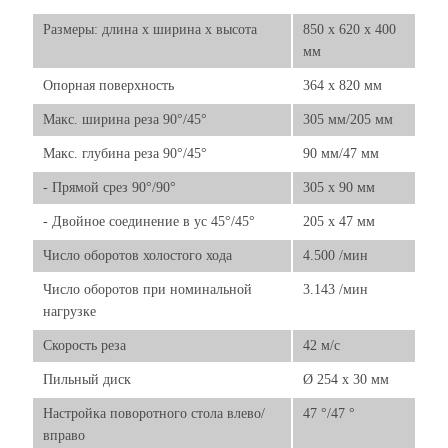
Размеры: длина х ширина х высота
850 x 620 x 400
мм
Опорная поверхность
364 x 820 мм
Макс. ширина реза 90°/45°
305 мм/205 мм
Макс. глубина реза 90°/45°
90 мм/47 мм
- Прямой срез 90°/90°
305 x 90 мм
- Двойное соединение в ус 45°/45°
205 x 47 мм
Число оборотов холостого хода
4.500 /мин
Число оборотов при номинальной
3.143 /мин
нагрузке
Скорость реза
42 м/с
Пильный диск
Ø 254 x 30 мм
Настройка поворотного стола влево/
47 °/47 °
вправо