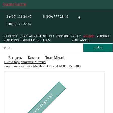
РЕЖИМ РАБОТЫ
8 (495) 108-24-45
8 (800) 777-28-45
0
8 (800) 777-82-57
КАТАЛОГ
ДОСТАВКА И ОПЛАТА
СЕРВИС
О НАС
АКЦИИ
УЦЕНКА
КОРПОРАТИВНЫМ КЛИЕНТАМ
КОНТАКТЫ
Вы здесь:
Каталог
Пилы Метабо
Пилы торцовочные Метабо
Торцовочная пила Metabo KGS 254 M 0102540400
СНЯТ С ПРОИЗВОДСТВА