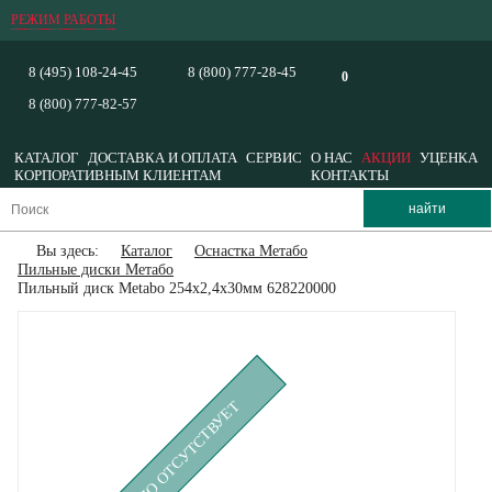
РЕЖИМ РАБОТЫ
8 (495) 108-24-45
8 (800) 777-28-45
0
8 (800) 777-82-57
КАТАЛОГ
ДОСТАВКА И ОПЛАТА
СЕРВИС
О НАС
АКЦИИ
УЦЕНКА
КОРПОРАТИВНЫМ КЛИЕНТАМ
КОНТАКТЫ
Вы здесь:
Каталог
Оснастка Метабо
Пильные диски Метабо
Пильный диск Metabo 254x2,4х30мм 628220000
ВРЕМЕННО ОТСУТСТВУЕТ