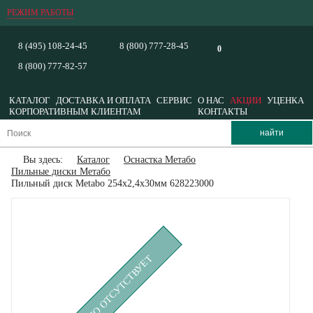
РЕЖИМ РАБОТЫ
8 (495) 108-24-45
8 (800) 777-28-45
0
8 (800) 777-82-57
КАТАЛОГ
ДОСТАВКА И ОПЛАТА
СЕРВИС
О НАС
АКЦИИ
УЦЕНКА
КОРПОРАТИВНЫМ КЛИЕНТАМ
КОНТАКТЫ
Вы здесь:
Каталог
Оснастка Метабо
Пильные диски Метабо
Пильный диск Metabo 254x2,4х30мм 628223000
ВРЕМЕННО ОТСУТСТВУЕТ