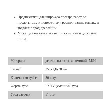
Предназначен для широкого спектра работ по
продольному и поперечному распиливанию мягких и
твердых пород древесины.
Может устанавливаться на циркулярные и дисковые
пилы.
Материал
дерево, пластик, алюминий, МДФ
Размер
254х1,8х30 мм
Количество зубьев
80 штук
Форма зуба
FZ/TZ (сменный зуб)
Угол заточки
5° отр.