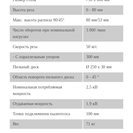
Высота реза
0 - 80 мм
Макс. высота распила 90/45°
80 мм/53 мм
Число оборотов при номинальной
3.800 /мин
нагрузке
Скорость реза
50 м/с
- C параллельным упором
300 мм
Пильный диск
Ø 250 x 30 мм
Область поворота пильного диска
0 - 45 °
Номинальная потребляемая
2,5 кВ
мощность
Отдаваемая мощность
1,9 кВ
Точки подключения пылеотсоса
100 мм
Вес
71 кг