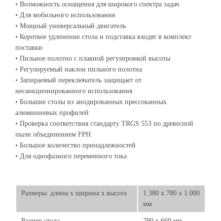
• Возможность оснащения для широкого спектра задач
• Для мобильного использования
• Мощный универсальный двигатель
• Короткое удлинение стола и подставка входят в комплект
поставки
• Пильное полотно с плавной регулировкой высоты
• Регулируемый наклон пильного полотна
• Запираемый переключатель защищает от
несанкционированного использования
• Большие столы из анодированных прессованных
алюминиевых профилей
• Проверка соответствия стандарту TRGS 553 по древесной
пыли объединением FPH
• Большое количество принадлежностей
• Для однофазного переменного тока
Размеры: длина х ширина х высота
1.380 x 780 x 1.000
мм
Размер стола
790 x 660 мм