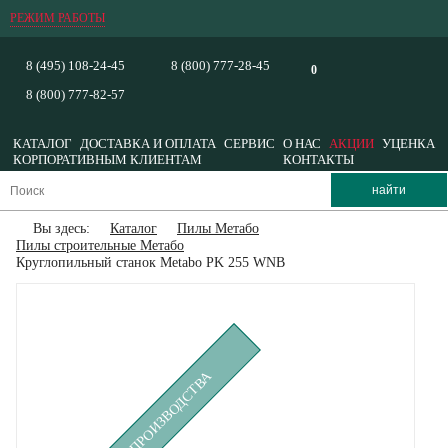
РЕЖИМ РАБОТЫ
8 (495) 108-24-45
8 (800) 777-28-45
0
8 (800) 777-82-57
КАТАЛОГ
ДОСТАВКА И ОПЛАТА
СЕРВИС
О НАС
АКЦИИ
УЦЕНКА
КОРПОРАТИВНЫМ КЛИЕНТАМ
КОНТАКТЫ
Вы здесь:
Каталог
Пилы Метабо
Пилы строительные Метабо
Круглопильный станок Metabo PK 255 WNB
СНЯТ С ПРОИЗВОДСТВА