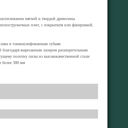
 распиливании мягкой и твердой древесины
весностружечных плит, с покрытием или фанеровкой,
сплава и тонкошлифованным зубьям
й благодаря вырезанным лазером расширительным
есущему полотну пилы из высококачественной стали
и более 300 мм