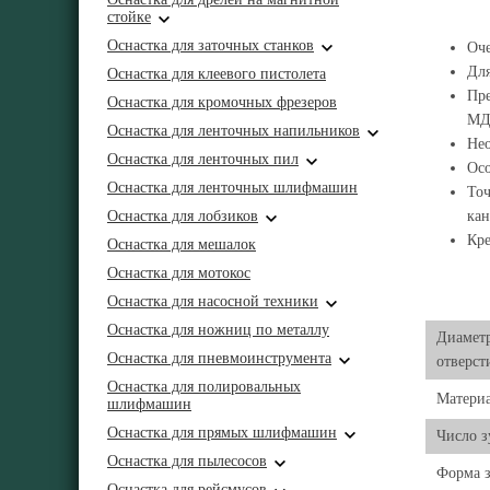
стойке
Оснастка для заточных станков
Оче
Для
Оснастка для клеевого пистолета
Пре
Оснастка для кромочных фрезеров
МД
Оснастка для ленточных напильников
Нео
Оснастка для ленточных пил
Осо
Оснастка для ленточных шлифмашин
Точ
Оснастка для лобзиков
кан
Кре
Оснастка для мешалок
Оснастка для мотокос
Оснастка для насосной техники
Оснастка для ножниц по металлу
Диаметр
Оснастка для пневмоинструмента
отверст
Оснастка для полировальных
Матери
шлифмашин
Оснастка для прямых шлифмашин
Число з
Оснастка для пылесосов
Форма з
Оснастка для рейсмусов