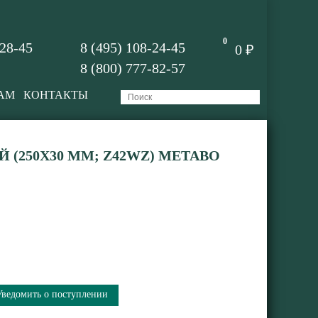
0
-28-45
8 (495) 108-24-45
0 ₽
8 (800) 777-82-57
АМ
КОНТАКТЫ
(250Х30 ММ; Z42WZ) METABO
Уведомить о поступлении