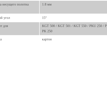
а несущего полотна
1.8 мм
й угол
15°
т для
KGT 500 / KGT 501 / KGT 550 / PKU 250 / PK 
PK 250
а
картон