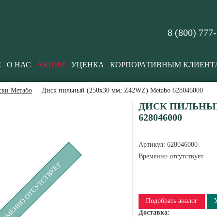
8 (800) 777
С
О НАС
АКЦИИ
УЦЕНКА
КОРПОРАТИВНЫМ КЛИЕНТ
ски Метабо
Диск пильный (250х30 мм; Z42WZ) Metabo 628046000
ДИСК ПИЛЬНЫЙ 
628046000
Артикул:
628046000
Временно отсутствует
РЕМЕННО ОТСУТСТВУЕТ
Подобрать аналог
Доставка: