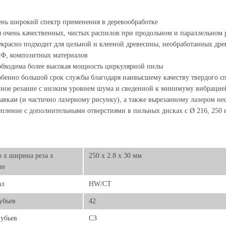
нь широкий спектр применения в деревообработке
 очень качественных, чистых распилов при продольном и параллельном
красно подходит для цельной и клееной древесины, необработанных дре
Ф, композитных материалов
бходима более высокая мощность циркулярной пилы
бенно большой срок службы благодаря наивысшему качеству твердого 
ное резание с низким уровнем шума и сведенной к минимуму вибрацие
авкам (и частично лазерному рисунку), а также вырезанному лазером н
пление с дополнительными отверстиями в пильных дисках с Ø 216, 250 
 х ширина реза х
250 x 2.8 x 30 мм
ие
ал
HW/CT
убьев
42
убьев
СЗ