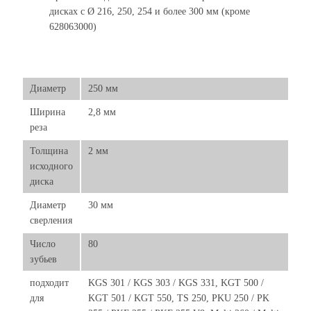
дисках с Ø 216, 250, 254 и более 300 мм (кроме
628063000)
Диаметр
250 мм
Ширина
2,8 мм
реза
Толщина
2 мм
исходного
диска
Диаметр
30 мм
сверления
Число
80
зубьев
подходит
KGS 301 / KGS 303 / KGS 331, KGT 500 /
для
KGT 501 / KGT 550, TS 250, PKU 250 / PK