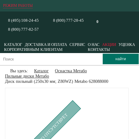
РЕЖИМ РАБОТЫ
8 (495) 108-24-45
8 (800) 777-28-45
0
8 (800) 777-82-57
КАТАЛОГ
ДОСТАВКА И ОПЛАТА
СЕРВИС
О НАС
АКЦИИ
УЦЕНКА
КОРПОРАТИВНЫМ КЛИЕНТАМ
КОНТАКТЫ
Вы здесь:
Каталог
Оснастка Метабо
Пильные диски Метабо
Диск пильный (250x30 мм; Z80WZ) Metabo 628088000
ВРЕМЕННО ОТСУТСТВУЕТ