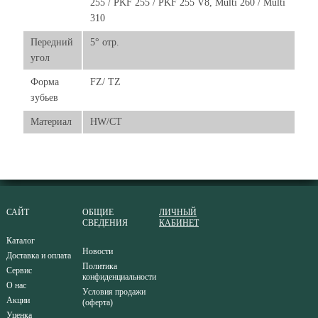
255 / PKF 255 / PKF 255 V8, Multi 260 / Multi
310
Передний
5° отр.
угол
Форма
FZ/ TZ
зубьев
Материал
HW/CT
САЙТ
ОБЩИЕ
ЛИЧНЫЙ
СВЕДЕНИЯ
КАБИНЕТ
Каталог
Новости
Доставка и оплата
Политика
Сервис
конфиденциальности
О нас
Условия продажи
Акции
(оферта)
Уценка