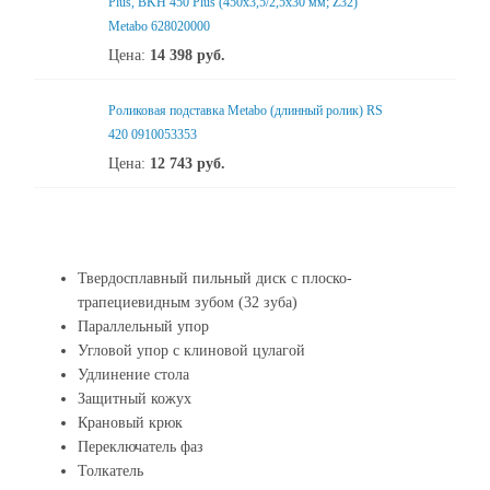
Plus, BKH 450 Plus (450х3,5/2,5х30 мм; Z32)
Metabo 628020000
Цена:
14 398
руб.
Роликовая подставка Metabo (длинный ролик) RS
420 0910053353
Цена:
12 743
руб.
Твердосплавный пильный диск с плоско-
трапециевидным зубом (32 зуба)
Параллельный упор
Угловой упор с клиновой цулагой
Удлинение стола
Защитный кожух
Крановый крюк
Переключатель фаз
Толкатель