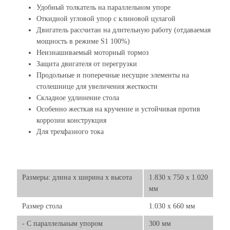
Удобный толкатель на параллельном упоре
Откидной угловой упор с клиновой цулагой
Двигатель рассчитан на длительную работу (отдаваемая
мощность в режиме S1 100%)
Неизнашиваемый моторный тормоз
Защита двигателя от перегрузки
Продольные и поперечные несущие элементы на
столешнице для увеличения жесткости
Складное удлинение стола
Особенно жесткая на кручение и устойчивая против
коррозии конструкция
Для трехфазного тока
Размеры: длина х ширина х высота
1.830 x 750 x 1.020
мм
Размер стола
1.030 x 660 мм
- C параллельным упором
300 мм