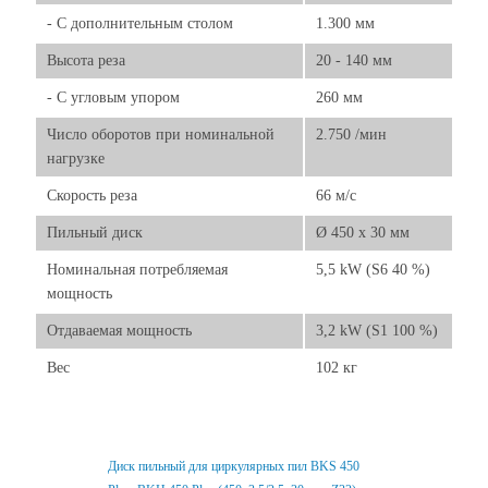
- C дополнительным столом
1.300 мм
Высота реза
20 - 140 мм
- C угловым упором
260 мм
Число оборотов при номинальной
2.750 /мин
нагрузке
Скорость реза
66 м/с
Пильный диск
Ø 450 x 30 мм
Номинальная потребляемая
5,5 kW (S6 40 %)
мощность
Отдаваемая мощность
3,2 kW (S1 100 %)
Вес
102 кг
Диск пильный для циркулярных пил BKS 450