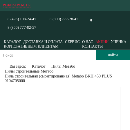
РЕЖИМ РАБОТЫ
8 (495) 108-24-45
8 (800) 777-28-45
0
8 (800) 777-82-57
КАТАЛОГ
ДОСТАВКА И ОПЛАТА
СЕРВИС
О НАС
АКЦИИ
УЦЕНКА
КОРПОРАТИВНЫМ КЛИЕНТАМ
КОНТАКТЫ
Вы здесь:
Каталог
Пилы Метабо
Пилы строительные Метабо
Пила строительная (смонтированная) Metabo BKH 450 PLUS
0104705000