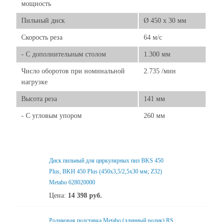
мощность
Пильный диск
Ø 450 x 30 мм
Скорость реза
64 м/с
- C дополнительным столом
1.300 мм
Число оборотов при номинальной
2.735 /мин
нагрузке
Высота реза
141 мм
- C угловым упором
260 мм
Диск пильный для циркулярных пил BKS 450
Plus, BKH 450 Plus (450х3,5/2,5х30 мм; Z32)
Metabo 628020000
Цена:
14 398
руб.
Роликовая подставка Metabo (длинный ролик) RS