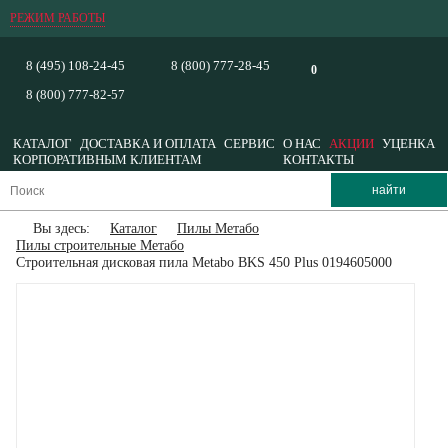
РЕЖИМ РАБОТЫ
8 (495) 108-24-45
8 (800) 777-28-45
0
8 (800) 777-82-57
КАТАЛОГ
ДОСТАВКА И ОПЛАТА
СЕРВИС
О НАС
АКЦИИ
УЦЕНКА
КОРПОРАТИВНЫМ КЛИЕНТАМ
КОНТАКТЫ
Вы здесь:
Каталог
Пилы Метабо
Пилы строительные Метабо
Строительная дисковая пила Metabo BKS 450 Plus 0194605000