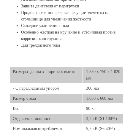
Защита двигателя от перегрузки
Продольные и поперечные несущие элементы на
столешнице для увеличения жесткости
Складное удлинение стола
Особенно жесткая на кручение и устойчивая против
коррозии конструкция
Для трехфазного тока
Размеры: длина х ширина х высота
1.830 x 750 x 1.020
мм
- C параллельным упором
300 мм
Размер стола
1.030 x 660 мм
Вес
90 кг
Отдаваемая мощность
3,2 кВ (S1 100%)
Номинальная потребляемая
5,5 кВ (S6 40%)