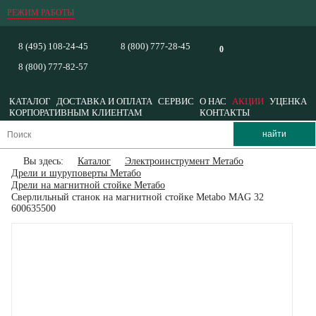
РЕЖИМ РАБОТЫ
8 (495) 108-24-45
8 (800) 777-28-45
0
8 (800) 777-82-57
КАТАЛОГ
ДОСТАВКА И ОПЛАТА
СЕРВИС
О НАС
АКЦИИ
УЦЕНКА
КОРПОРАТИВНЫМ КЛИЕНТАМ
КОНТАКТЫ
Вы здесь:
Каталог
Электроинструмент Метабо
Дрели и шуруповерты Метабо
Дрели на магнитной стойке Метабо
Сверлильный станок на магнитной стойке Metabo MAG 32
600635500