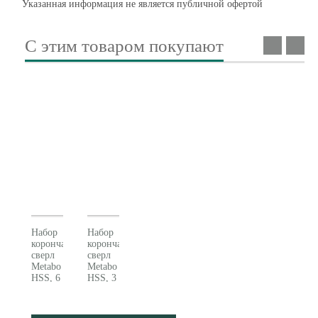
Указанная информация не является публичной офертой
С этим товаром покупают
Набор
Набор
корончатых
корончатых
сверл
сверл
Metabo
Metabo
HSS, 6
HSS, 3
шт.
шт.
(626624000)
(626623000)