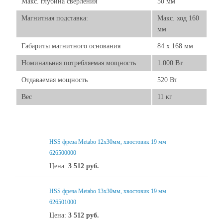
Макс. глубина сверления
50 мм
Магнитная подставка:
Макс. ход 160
мм
Габариты магнитного основания
84 x 168 мм
Номинальная потребляемая мощность
1.000 Вт
Отдаваемая мощность
520 Вт
Вес
11 кг
HSS фреза Metabo 12x30мм, хвостовик 19 мм
626500000
Цена:
3 512
руб.
HSS фреза Metabo 13x30мм, хвостовик 19 мм
626501000
Цена:
3 512
руб.