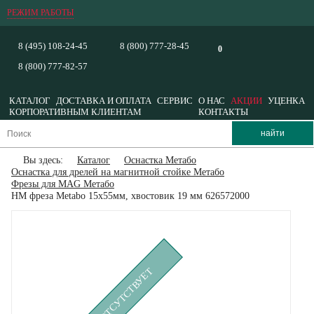
РЕЖИМ РАБОТЫ
8 (495) 108-24-45
8 (800) 777-28-45
0
8 (800) 777-82-57
КАТАЛОГ
ДОСТАВКА И ОПЛАТА
СЕРВИС
О НАС
АКЦИИ
УЦЕНКА
КОРПОРАТИВНЫМ КЛИЕНТАМ
КОНТАКТЫ
Вы здесь:
Каталог
Оснастка Метабо
Оснастка для дрелей на магнитной стойке Метабо
Фрезы для MAG Метабо
HM фреза Metabo 15x55мм, хвостовик 19 мм 626572000