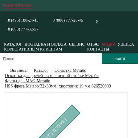
РЕЖИМ РАБОТЫ
8 (495) 108-24-45
8 (800) 777-28-45
0
8 (800) 777-82-57
КАТАЛОГ
ДОСТАВКА И ОПЛАТА
СЕРВИС
О НАС
АКЦИИ
УЦЕНКА
КОРПОРАТИВНЫМ КЛИЕНТАМ
КОНТАКТЫ
Вы здесь:
Каталог
Оснастка Метабо
Оснастка для дрелей на магнитной стойке Метабо
Фрезы для MAG Метабо
HSS фреза Metabo 32x30мм, хвостовик 19 мм 626520000