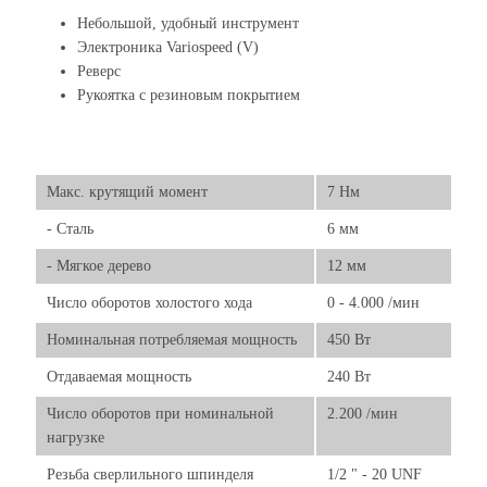
Небольшой, удобный инструмент
Электроника Variospeed (V)
Реверс
Рукоятка с резиновым покрытием
Макс. крутящий момент
7 Нм
- Сталь
6 мм
- Мягкое дерево
12 мм
Число оборотов холостого хода
0 - 4.000 /мин
Номинальная потребляемая мощность
450 Вт
Отдаваемая мощность
240 Вт
Число оборотов при номинальной
2.200 /мин
нагрузке
Резьба сверлильного шпинделя
1/2 " - 20 UNF