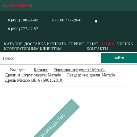
РЕЖИМ РАБОТЫ
8 (495) 108-24-45
8 (800) 777-28-45
0
8 (800) 777-82-57
КАТАЛОГ
ДОСТАВКА И ОПЛАТА
СЕРВИС
О НАС
АКЦИИ
УЦЕНКА
КОРПОРАТИВНЫМ КЛИЕНТАМ
КОНТАКТЫ
Вы здесь:
Каталог
Электроинструмент Метабо
Дрели и шуруповерты Метабо
Безударные дрели Метабо
Дрель Metabo BE 6 (600132810)
СНЯТ С ПРОИЗВОДСТВА