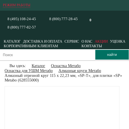
РЕЖИМ РАБОТЫ
8 (495) 108-24-45
8 (800) 777-28-45
0
8 (800) 777-82-57
КАТАЛОГ
ДОСТАВКА И ОПЛАТА
СЕРВИС
О НАС
АКЦИИ
УЦЕНКА
КОРПОРАТИВНЫМ КЛИЕНТАМ
КОНТАКТЫ
Вы здесь:
Каталог
Оснастка Метабо
Оснастка для УШМ Метабо
Алмазные круги Метабо
Алмазный отрезной круг 115 x 22,23 мм, «SP-T», для плитки «SP»
Metabo (628555000)