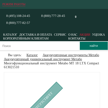
РЕЖИМ РАБОТЫ
8 (495) 108-24-45
8 (800) 777-28-45
0
8 (800) 777-82-57
КАТАЛОГ
ДОСТАВКА И ОПЛАТА
СЕРВИС
О НАС
АКЦИИ
УЦЕНКА
КОРПОРАТИВНЫМ КЛИЕНТАМ
КОНТАКТЫ
Вы здесь:
Каталог
Аккумуляторные инструменты Метабо
Аккумуляторный универсальный инструмент Метабо
Многофункциональный инструмент Metabo MT 18 LTX Compact
613021510
ВРЕМЕННО ОТСУТСТВУЕТ