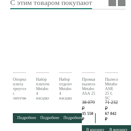
С этим товаром покупают
Опорная
Набор
Набор
Промышленный
Пылесос
плита
плиточника
отделочника
пылесос
Metabo
треугольная
Metabo
Metabo
Metabo
ASR
с
4
4
ASA 25 L PC 602014000
25 L
липучкой
насадки
насадки
SC
38 079
71 232
93 мм
626419000
626420000
602024000
Metabo
₽
₽
626421000
35 550
67 042
Подробнее
Подробнее
Подробнее
₽
₽
В корзину
В корзину