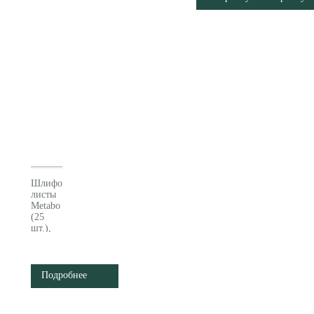
Шлифовальные
листы
Metabo
(25
шт.),
набор
624988000
Подробнее