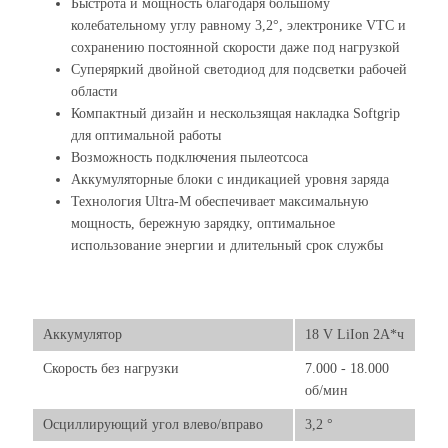
Быстрота и мощность благодаря большому
колебательному углу равному 3,2°, электронике VTC и
сохранению постоянной скорости даже под нагрузкой
Суперяркий двойной светодиод для подсветки рабочей
области
Компактный дизайн и нескользящая накладка Softgrip
для оптимальной работы
Возможность подключения пылеотсоса
Аккумуляторные блоки с индикацией уровня заряда
Технология Ultra-M обеспечивает максимальную
мощность, бережную зарядку, оптимальное
использование энергии и длительный срок службы
Аккумулятор
18 V LiIon 2А*ч
Скорость без нагрузки
7.000 - 18.000
об/мин
Осциллирующий угол влево/вправо
3,2 °