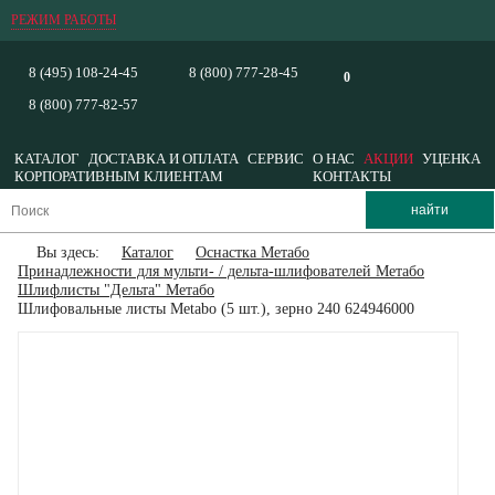
РЕЖИМ РАБОТЫ
8 (495) 108-24-45
8 (800) 777-28-45
0
8 (800) 777-82-57
КАТАЛОГ
ДОСТАВКА И ОПЛАТА
СЕРВИС
О НАС
АКЦИИ
УЦЕНКА
КОРПОРАТИВНЫМ КЛИЕНТАМ
КОНТАКТЫ
Вы здесь:
Каталог
Оснастка Метабо
Принадлежности для мульти- / дельта-шлифователей Метабо
Шлифлисты "Дельта" Метабо
Шлифовальные листы Metabo (5 шт.), зерно 240 624946000