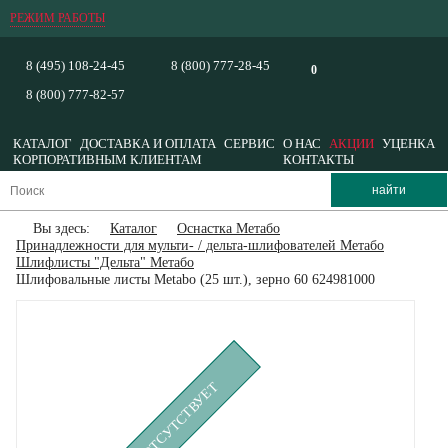
РЕЖИМ РАБОТЫ
8 (495) 108-24-45
8 (800) 777-28-45
0
8 (800) 777-82-57
КАТАЛОГ
ДОСТАВКА И ОПЛАТА
СЕРВИС
О НАС
АКЦИИ
УЦЕНКА
КОРПОРАТИВНЫМ КЛИЕНТАМ
КОНТАКТЫ
Вы здесь:
Каталог
Оснастка Метабо
Принадлежности для мульти- / дельта-шлифователей Метабо
Шлифлисты "Дельта" Метабо
Шлифовальные листы Metabo (25 шт.), зерно 60 624981000