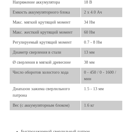
Напряжение аккумулятора
18 В
Емкость аккумуляторного блока
2 х 4.0 Ач
Макс. мягкий крутящий момент
34 Нм
Макс. жесткий крутящий момент
60 Нм
Регулируемый крутящий момент
0.7 - 8 Нм
Диаметр сверления в стали
13 мм
Ø сверления в мягкой древесине
38 мм
Число оборотов холостого хода
0 - 450 / 0 - 1600 /
мин
Диапазон зажима сверлильного
1.5 - 13 мм
патрона
Вес (с аккумуляторным блоком)
1.6 кг
Быстрозажимной сверлильный патрон