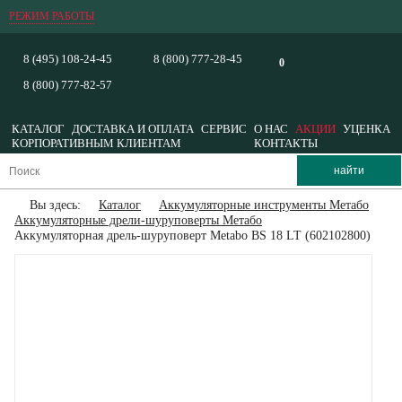
РЕЖИМ РАБОТЫ
8 (495) 108-24-45
8 (800) 777-28-45
0
8 (800) 777-82-57
КАТАЛОГ
ДОСТАВКА И ОПЛАТА
СЕРВИС
О НАС
АКЦИИ
УЦЕНКА
КОРПОРАТИВНЫМ КЛИЕНТАМ
КОНТАКТЫ
Вы здесь:
Каталог
Аккумуляторные инструменты Метабо
Аккумуляторные дрели-шуруповерты Метабо
Аккумуляторная дрель-шуруповерт Metabo BS 18 LT (602102800)