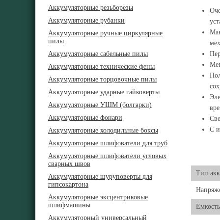
Аккумуляторные резьборезы
Оче
Аккумуляторные рубанки
уст
Мак
Аккумуляторные ручные циркулярные
пилы
ме
Аккумуляторные сабельные пилы
Пер
Met
Аккумуляторные технические фены
Пол
Аккумуляторные торцовочные пилы
сох
Аккумуляторные ударные гайковерты
Эле
Аккумуляторные УШМ (болгарки)
вре
Аккумуляторные фонари
Све
С и
Аккумуляторные холодильные боксы
Аккумуляторные шлифователи для труб
Аккумуляторные шлифователи угловых
сварных швов
Тип акк
Аккумуляторные шуруповерты для
гипсокартона
Напряже
Аккумуляторные эксцентриковые
шлифмашины
Емкость
Аккумуляторный универсальный