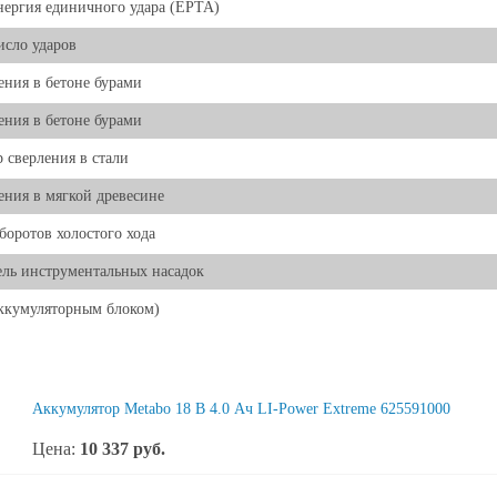
нергия единичного удара (EPTA)
исло ударов
ения в бетоне бурами
ения в бетоне бурами
 сверления в стали
ения в мягкой древесине
боротов холостого хода
ль инструментальных насадок
аккумуляторным блоком)
Аккумулятор Metabo 18 В 4.0 Ач LI-Power Extreme 625591000
Цена:
10 337
руб.