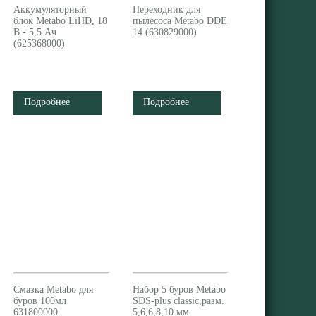
Аккумуляторный
Переходник для
блок Metabo LiHD, 18
пылесоса Metabo DDE
В - 5,5 Ач
14 (630829000)
(625368000)
Подробнее
Подробнее
Смазка Metabo для
Набор 5 буров Metabo
буров 100мл
SDS-plus classiс,разм.
631800000
5,6,6,8,10 мм