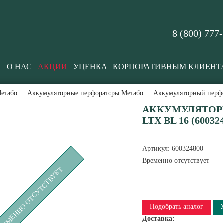
8 (800) 777
С
О НАС
АКЦИИ
УЦЕНКА
КОРПОРАТИВНЫМ КЛИЕНТ
етабо
Аккумуляторные перфораторы Метабо
Аккумуляторный перфо
АККУМУЛЯТОРН
LTX BL 16 (60032
Артикул:
600324800
Временно отсутствует
РЕМЕННО ОТСУТСТВУЕТ
Подобрать аналог
Доставка: