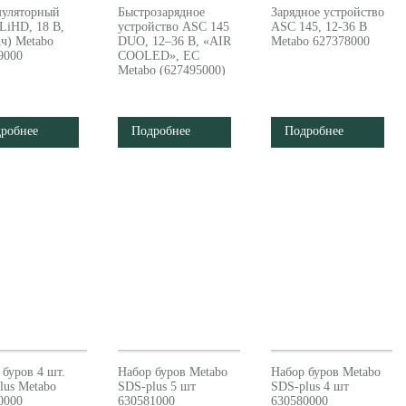
уляторный
Быстрозарядное
Зарядное устройство
(LiHD, 18 В,
устройство ASC 145
ASC 145, 12-36 В
Ач) Metabo
DUO, 12–36 В, «AIR
Metabo 627378000
9000
COOLED», ЕС
Metabo (627495000)
робнее
Подробнее
Подробнее
 буров 4 шт.
Набор буров Metabo
Набор буров Metabo
lus Metabo
SDS-plus 5 шт
SDS-plus 4 шт
0000
630581000
630580000