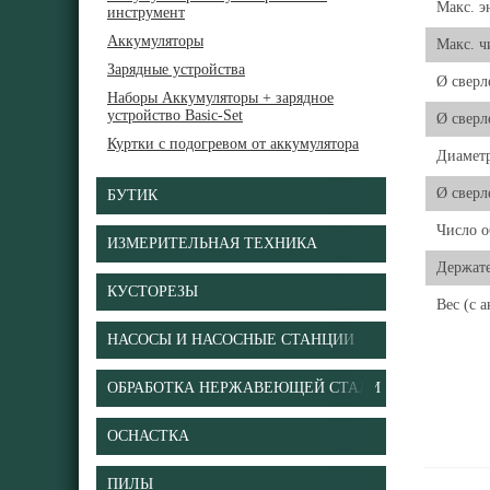
Макс. э
инструмент
Аккумуляторы
Макс. ч
Зарядные устройства
Ø сверл
Наборы Аккумуляторы + зарядное
устройство Basic-Set
Ø сверл
Куртки с подогревом от аккумулятора
Диаметр
Ø сверл
БУТИК
Число о
ИЗМЕРИТЕЛЬНАЯ ТЕХНИКА
Держате
КУСТОРЕЗЫ
Вес (с 
НАСОСЫ И НАСОСНЫЕ СТАНЦИИ
ОБРАБОТКА НЕРЖАВЕЮЩЕЙ СТАЛИ
ОСНАСТКА
ПИЛЫ