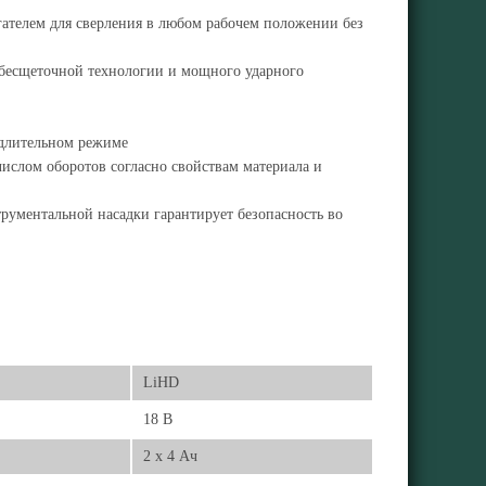
ателем для сверления в любом рабочем положении без
 бесщеточной технологии и мощного ударного
в длительном режиме
числом оборотов согласно свойствам материала и
рументальной насадки гарантирует безопасность во
LiHD
18 В
2 x 4 Ач