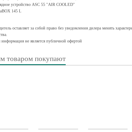
рядное устройство ASC 55 "AIR COOLED"
taBOX 145 L
итель оставляет за собой право без уведомления дилера менять характе
тва.
я информация не является публичной офертой
им товаром покупают