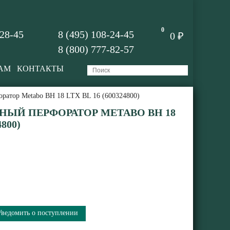
0
-28-45
8 (495) 108-24-45
0 ₽
8 (800) 777-82-57
АМ
КОНТАКТЫ
ратор Metabo BH 18 LTX BL 16 (600324800)
ЫЙ ПЕРФОРАТОР METABO BH 18
4800)
Уведомить о поступлении