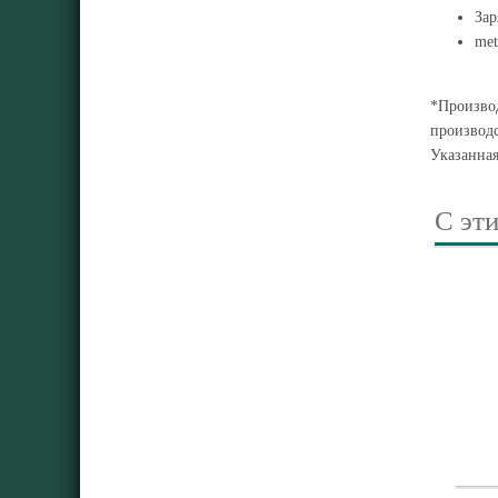
За
me
*Производ
производс
Указанна
С эт