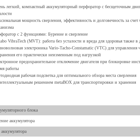
нь легкий, компактный аккумуляторный перфоратор с бесщеточным двиг
алости
симальная мощность сверления, эффективность и долговечность за счет
ханизма
форатор с 2 функциями: Бурение и сверление
abo VibraTech (MVT): работа без усталости и вреда для здоровья также 
новолновая электроника Vario-Tacho-Constamatic (VTC) для управления 
ранения его практически неизменным под нагрузкой
ктронное предохранительное отключение двигателя при блокировке инст
мя работы
тодиодная рабочая подсветка для оптимального обзора места сверления
нтеллектуальным решением metaBOX для транспортировки и хранения
умуляторного блока
ние аккумулятора
 аккумулятора