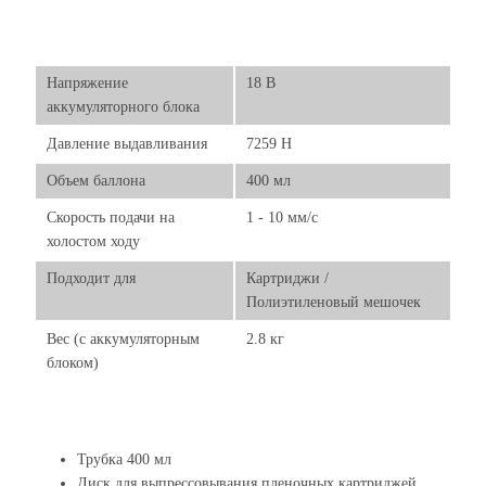
Напряжение
18 В
аккумуляторного блока
Давление выдавливания
7259 Н
Объем баллона
400 мл
Скорость подачи на
1 - 10 мм/с
холостом ходу
Подходит для
Картриджи /
Полиэтиленовый мешочек
Вес (с аккумуляторным
2.8 кг
блоком)
Трубка 400 мл
Диск для выпрессовывания пленочных картриджей