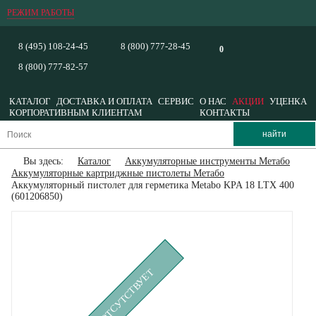
РЕЖИМ РАБОТЫ
8 (495) 108-24-45
8 (800) 777-28-45
0
8 (800) 777-82-57
КАТАЛОГ
ДОСТАВКА И ОПЛАТА
СЕРВИС
О НАС
АКЦИИ
УЦЕНКА
КОРПОРАТИВНЫМ КЛИЕНТАМ
КОНТАКТЫ
Вы здесь:
Каталог
Аккумуляторные инструменты Метабо
Аккумуляторные картриджные пистолеты Метабо
Аккумуляторный пистолет для герметика Metabo KPA 18 LTX 400
(601206850)
ВРЕМЕННО ОТСУТСТВУЕТ