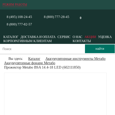
РЕЖИМ РАБОТЫ
8 (495) 108-24-45
8 (800) 777-28-45
0
8 (800) 777-82-57
КАТАЛОГ
ДОСТАВКА И ОПЛАТА
СЕРВИС
О НАС
АКЦИИ
УЦЕНКА
КОРПОРАТИВНЫМ КЛИЕНТАМ
КОНТАКТЫ
Вы здесь:
Каталог
Аккумуляторные инструменты Метабо
Аккумуляторные фонари Метабо
Прожектор Metabo BSA 14.4-18 LED (602111850)