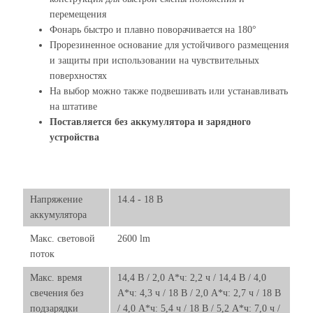
перемещения
Фонарь быстро и плавно поворачивается на 180°
Прорезиненное основание для устойчивого размещения
и защиты при использовании на чувствительных
поверхностях
На выбор можно также подвешивать или устанавливать
на штативе
Поставляется без аккумулятора и зарядного
устройства
Напряжение
14.4 - 18 В
аккумулятора
Макс. световой
2600 lm
поток
Макс. время
14,4 В / 2,0 А*ч: 2,2 ч / 14,4 В / 4,0
свечения без
А*ч: 4,3 ч / 18 В / 2,0 А*ч: 2,7 ч / 18 В
подзарядки
/ 4,0 А*ч: 5,4 ч / 18 В / 5,2 А*ч: 7,0 ч /