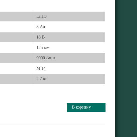
LiHD
8 Ач
18 В
125 мм
9000 /мин
M 14
2.7 кг
В корзину