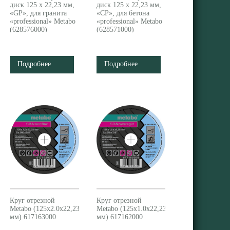
диск 125 x 22,23 мм,
диск 125 x 22,23 мм,
«GP», для гранита
«CP», для бетона
«professional» Metabo
«professional» Metabo
(628576000)
(628571000)
Подробнее
Подробнее
Круг отрезной
Круг отрезной
Metabo (125x2.0x22,23
Metabo (125x1.0x22,23
мм) 617163000
мм) 617162000