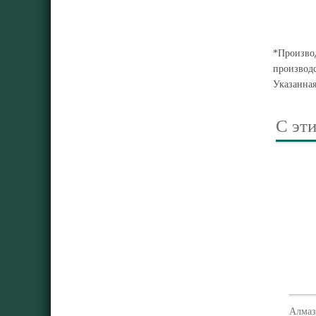
*Производ
производс
Указанна
С эт
Алмаз