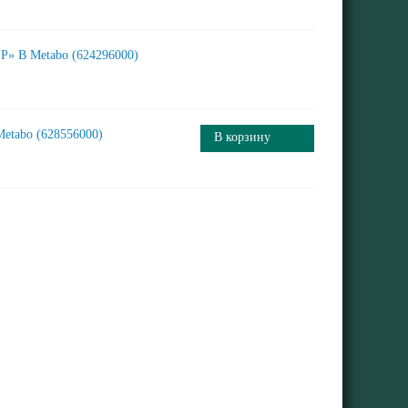
P» B Metabo (624296000)
Metabo (628556000)
В корзину