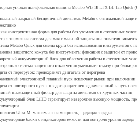
торная угловая шлифовальная машина Metabo WB 18 LTX BL 125 Quick (
кальный закрытый бесщеточный двигатель Metabo с оптимальной защито
фективно
кая конструктивная форма для работы без утомления в стесненных услов
трая тормозная система для максимальной защиты пользователя: момент
тема Metabo Quick для смены круга без использования инструментов с
ановка защитного кожуха без инструмента; фиксация с защитой от пров
оротный аккумуляторный блок для облегчения работы в стесненных усл
ктронная система защитного отключения уменьшает отдачу при блокиров
ита от перегрузок: предохраняет двигатель от перегрева
авляемый электроникой плавный пуск исключает рывки при включении
ита от повторного пуска: предотвращает непреднамеренный запуск пос
мный пылезащитный фильтр для защиты двигателя от крупных частиц
умуляторный блок LiHD гарантирует невероятно высокую мощность, пр
плуатации
нология Ultra-M: максимальная мощность, щадящая зарядка
умуляторные блоки с индикатором емкости для контроля уровня заряда