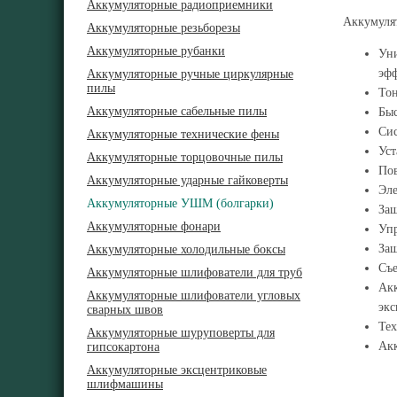
Аккумуляторные радиоприемники
Аккумуля
Аккумуляторные резьборезы
Аккумуляторные рубанки
Уни
эф
Аккумуляторные ручные циркулярные
пилы
Тон
Аккумуляторные сабельные пилы
Быс
Сис
Аккумуляторные технические фены
Уст
Аккумуляторные торцовочные пилы
Пов
Аккумуляторные ударные гайковерты
Эле
Аккумуляторные УШМ (болгарки)
Защ
Аккумуляторные фонари
Упр
Защ
Аккумуляторные холодильные боксы
Съе
Аккумуляторные шлифователи для труб
Акк
Аккумуляторные шлифователи угловых
экс
сварных швов
Тех
Аккумуляторные шуруповерты для
Акк
гипсокартона
Аккумуляторные эксцентриковые
шлифмашины