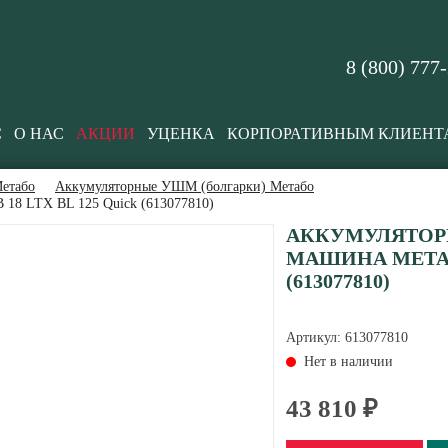
8 (800) 777
С
О НАС
АКЦИИ
УЦЕНКА
КОРПОРАТИВНЫМ КЛИЕНТ
етабо
Аккумуляторные УШМ (болгарки) Метабо
 18 LTX BL 125 Quick (613077810)
АККУМУЛЯТОР
МАШИНА METABO
(613077810)
Артикул:
613077810
Нет в наличии
43 810 ₽