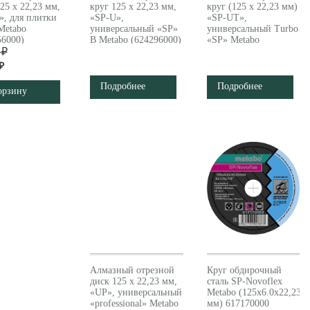
25 x 22,23 мм,
круг 125 x 22,23 мм,
круг (125 x 22,23 мм)
», для плитки
«SP-U»,
«SP-UT»,
Metabo
универсальный «SP»
универсальный Turbo
56000)
B Metabo (624296000)
«SP» Metabo
 ₽
628552000
₽
Подробнее
Подробнее
орзину
Алмазный отрезной
Круг обдирочный
диск 125 x 22,23 мм,
сталь SP-Novoflex
«UP», универсальный
Metabo (125x6.0x22,23
«professional» Metabo
мм) 617170000