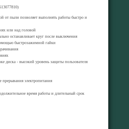
613077810)
й от пыли позволяет выполнять работы быстро и
иях или над головой
ально останавливает круг после выключения
 помощью быстрозажимной гайки
орачивания
овиях
ке диска - высокий уровень защиты пользователя
ле прерывания электропитания
одолжительное время работы и длительный срок