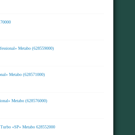
170000
essional» Metabo (628559000)
onal» Metabo (628571000)
ional» Metabo (628576000)
 Turbo «SP» Metabo 628552000