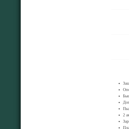
За
Оп
Быс
Доп
Пы
2 а
Зар
Пл