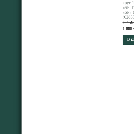
круг 1
«SP-T
«SP» 
(6285
1 450
1 088 
В к