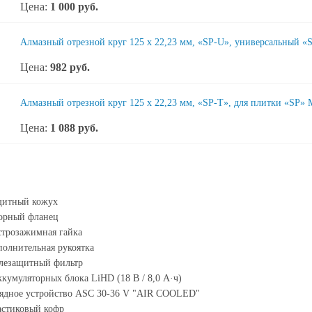
Цена:
1 000
руб.
Алмазный отрезной круг 125 x 22,23 мм, «SP-U», универсальный «S
Цена:
982
руб.
Алмазный отрезной круг 125 x 22,23 мм, «SP-T», для плитки «SP» 
Цена:
1 088
руб.
щитный кожух
орный фланец
трозажимная гайка
олнительная рукоятка
лезащитный фильтр
ккумуляторных блока LiHD (18 В / 8,0 А·ч)
ядное устройство ASC 30-36 V "AIR COOLED"
астиковый кофр