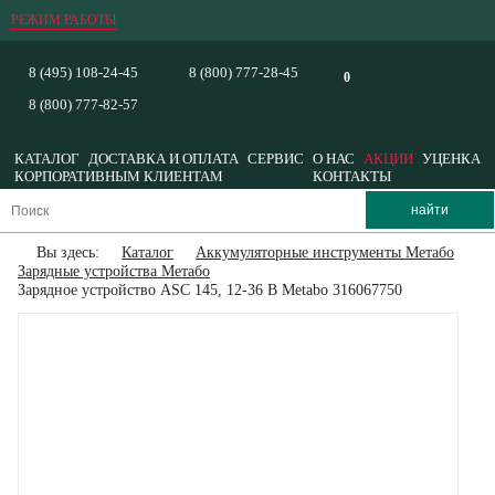
РЕЖИМ РАБОТЫ
8 (495) 108-24-45
8 (800) 777-28-45
0
8 (800) 777-82-57
КАТАЛОГ
ДОСТАВКА И ОПЛАТА
СЕРВИС
О НАС
АКЦИИ
УЦЕНКА
КОРПОРАТИВНЫМ КЛИЕНТАМ
КОНТАКТЫ
Вы здесь:
Каталог
Аккумуляторные инструменты Метабо
Зарядные устройства Метабо
Зарядное устройство ASC 145, 12-36 В Metabo 316067750