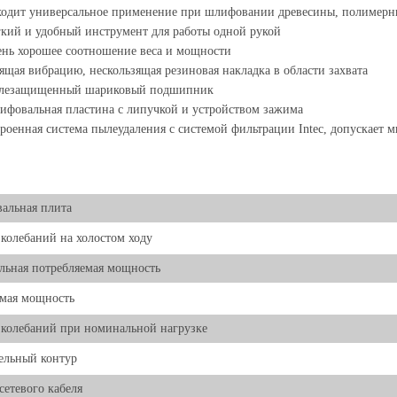
одит универсальное применение при шлифовании древесины, полимерны
кий и удобный инструмент для работы одной рукой
нь хорошее соотношение веса и мощности
ящая вибрацию, нескользящая резиновая накладка в области захвата
лезащищенный шариковый подшипник
фовальная пластина с липучкой и устройством зажима
роенная система пылеудаления с системой фильтрации Intec, допускает 
альная плита
 колебаний на холостом ходу
ьная потребляемая мощность
мая мощность
 колебаний при номинальной нагрузке
ельный контур
 сетевого кабеля