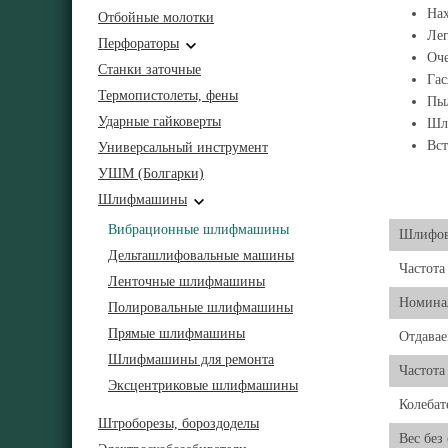
Нах
Отбойные молотки
Лег
Перфораторы
Оче
Станки заточные
Гас
Термопистолеты, фены
Пы
Ударные гайковерты
Шли
Вст
Универсальный инструмент
УШМ (Болгарки)
Шлифмашины
Вибрационные шлифмашины
Шлифов
Дельташлифовальные машины
Частота
Ленточные шлифмашины
Номинал
Полировальные шлифмашины
Прямые шлифмашины
Отдавае
Шлифмашины для ремонта
Частота
Эксцентриковые шлифмашины
Колебат
Штроборезы, бороздоделы
Вес без