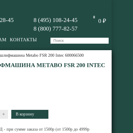
0
-28-45
8 (495) 108-24-45
0 ₽
8 (800) 777-82-57
АМ
КОНТАКТЫ
 шлифмашина Metabo FSR 200 Intec 600066500
МАШИНА METABO FSR 200 INTEC
+
 - при сумме заказа от 1500р (от 1500р до 4999р