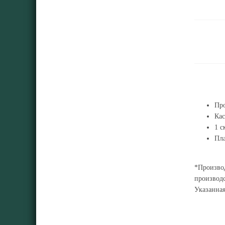
Пр
Кас
1 с
Пла
*Производ
производс
Указанна