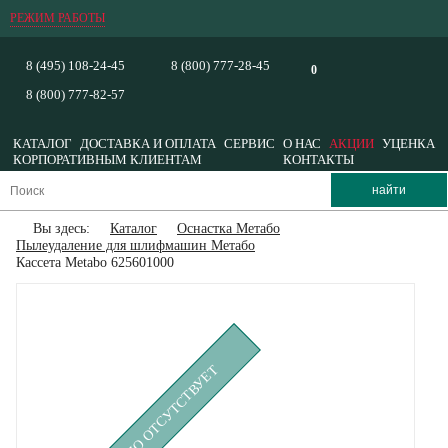
РЕЖИМ РАБОТЫ
8 (495) 108-24-45
8 (800) 777-28-45
0
8 (800) 777-82-57
КАТАЛОГ
ДОСТАВКА И ОПЛАТА
СЕРВИС
О НАС
АКЦИИ
УЦЕНКА
КОРПОРАТИВНЫМ КЛИЕНТАМ
КОНТАКТЫ
Вы здесь:
Каталог
Оснастка Метабо
Пылеудаление для шлифмашин Метабо
Кассета Metabo 625601000
ВРЕМЕННО ОТСУТСТВУЕТ