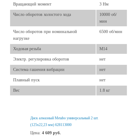
Вращающий момент
3 Нм
Число оборотов холостого хода
10000 об/
мин
Число оборотов при номинальной
6500 об/мин
нагрузке
Ходовая резьба
М14
Электр. регулировка оборотов
нет
Система гашения вибрации
нет
Плавный пуск
нет
Вес
1.8 кг
Диск алмазный Metabo универсальный 2 шт.
(125x22,23 мм) 628113000
Цена:
4 609
руб.