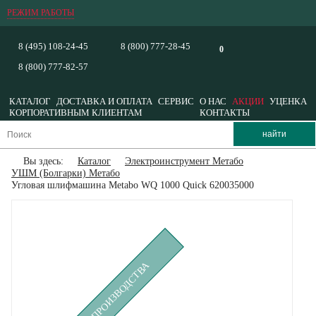
РЕЖИМ РАБОТЫ
8 (495) 108-24-45
8 (800) 777-28-45
0
8 (800) 777-82-57
КАТАЛОГ
ДОСТАВКА И ОПЛАТА
СЕРВИС
О НАС
АКЦИИ
УЦЕНКА
КОРПОРАТИВНЫМ КЛИЕНТАМ
КОНТАКТЫ
Вы здесь:
Каталог
Электроинструмент Метабо
УШМ (Болгарки) Метабо
Угловая шлифмашина Metabo WQ 1000 Quick 620035000
СНЯТ С ПРОИЗВОДСТВА