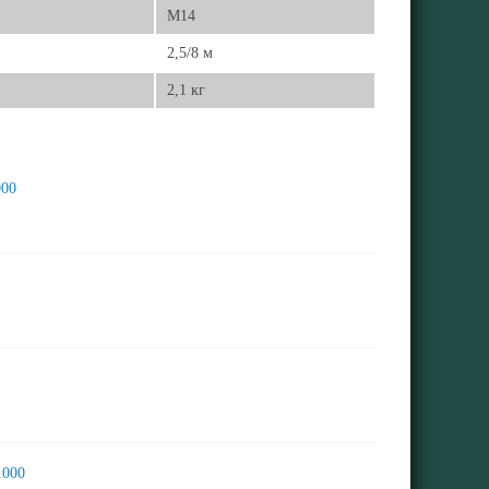
М14
2,5/8 м
2,1 кг
000
1000