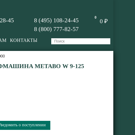
0
-28-45
8 (495) 108-24-45
0 ₽
8 (800) 777-82-57
АМ
КОНТАКТЫ
000
МАШИНА METABO W 9-125
Уведомить о поступлении