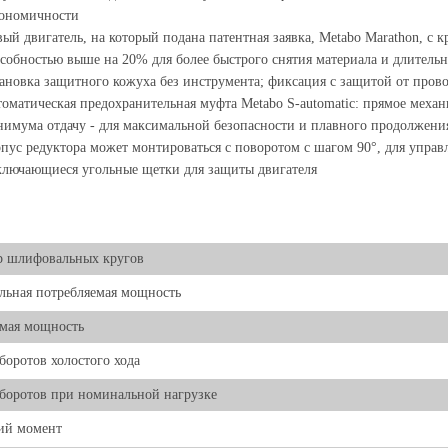
гономичности
ый двигатель, на который подана патентная заявка, Metabo Marathon, с
собностью выше на 20% для более быстрого снятия материала и длитель
ановка защитного кожуха без инструмента; фиксация с защитой от пров
оматическая предохранительная муфта Metabo S-automatic: прямое механ
имума отдачу - для максимальной безопасности и плавного продолжени
пус редуктора может монтироваться с поворотом с шагом 90°, для управ
лючающиеся угольные щетки для защиты двигателя
р шлифовальных кругов
ьная потребляемая мощность
мая мощность
боротов холостого хода
боротов при номинальной нагрузке
ий момент