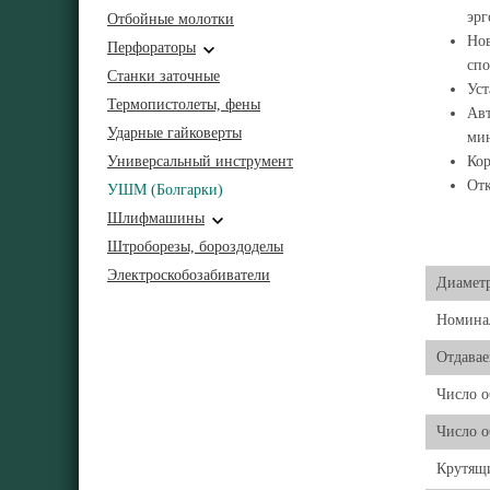
эр
Отбойные молотки
Нов
Перфораторы
спо
Станки заточные
Уст
Термопистолеты, фены
Авт
Ударные гайковерты
мин
Универсальный инструмент
Кор
Отк
УШМ (Болгарки)
Шлифмашины
Штроборезы, бороздоделы
Электроскобозабиватели
Диамет
Номинал
Отдавае
Число о
Число о
Крутящ