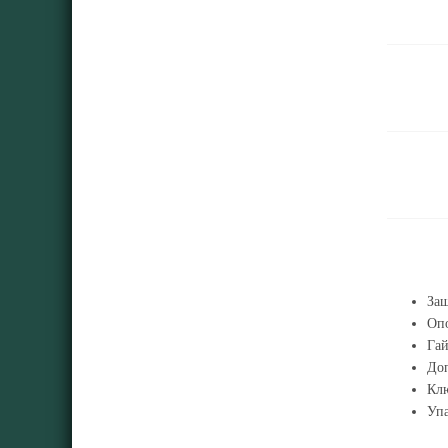
За
Оп
Гай
Доп
Клю
Упа