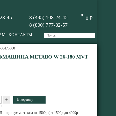
0
-28-45
8 (495) 108-24-45
0 ₽
8 (800) 777-82-57
АМ
КОНТАКТЫ
606473000
МАШИНА METABO W 26-180 MVT
+
:
 - при сумме заказа от 1500р (от 1500р до 4999р