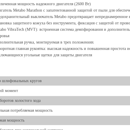
личенная мощность надежного двигателя (2600 Вт)
гатель Metabo Marathon с запатентованной защитой от пыли для обеспе
дохранительный выключатель Metabo предотвращает непреднамеренное
ановка защитного кожуха без инструмента, фиксация с защитой от пров
abo VibraTech (MVT): встроенная система демпфирования и дополнитель
оровья
олнительная ручка, монтируемая в трех положениях
оротная главная рукоятка: высокая надежность и повышенная простота 
лючающиеся угольные щетки для защиты двигателя
р шлифовальных кругов
ий момент
боротов холостого хода
ьная потребляемая мощность
мая мощность