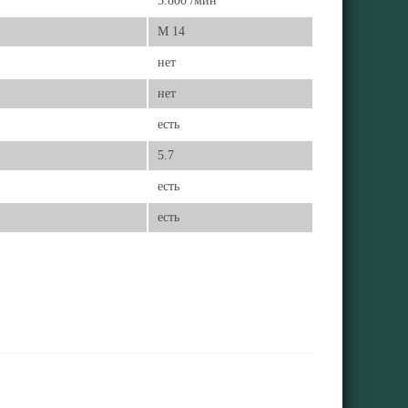
5.800 /мин
M 14
нет
нет
есть
5.7
есть
есть