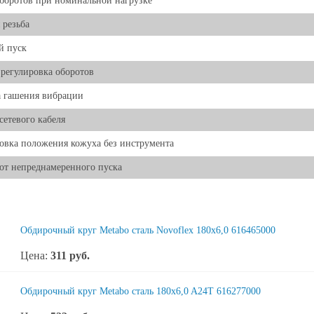
боротов при номинальной нагрузке
 резьба
й пуск
 регулировка оборотов
 гашения вибрации
 сетевого кабеля
овка положения кожуха без инструмента
от непреднамеренного пуска
Обдирочный круг Metabo сталь Novoflex 180х6,0 616465000
Цена:
311
руб.
Обдирочный круг Metabo сталь 180x6,0 A24T 616277000