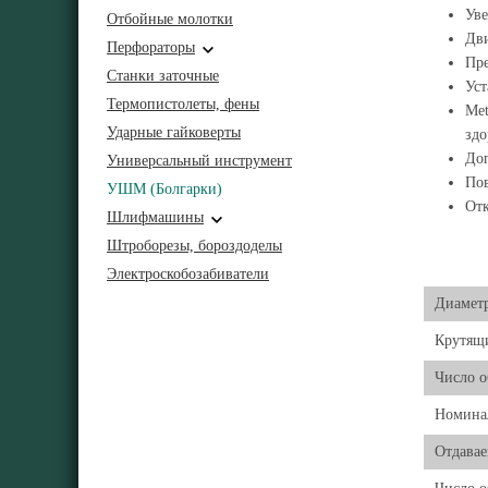
Уве
Отбойные молотки
Дви
Перфораторы
Пре
Станки заточные
Уст
Термопистолеты, фены
Met
Ударные гайковерты
зд
Доп
Универсальный инструмент
Пов
УШМ (Болгарки)
Отк
Шлифмашины
Штроборезы, бороздоделы
Электроскобозабиватели
Диамет
Крутящ
Число о
Номинал
Отдавае