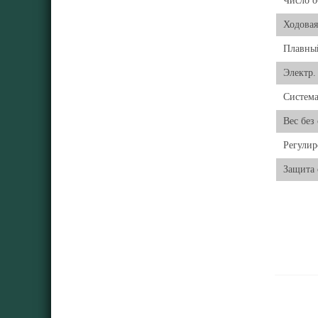
Число о
Ходовая
Плавны
Электр.
Система
Вес без
Регулир
Защита 