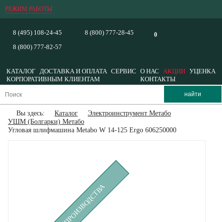
РЕЖИМ РАБОТЫ
8 (495) 108-24-45
8 (800) 777-28-45
0
8 (800) 777-82-57
КАТАЛОГ
ДОСТАВКА И ОПЛАТА
СЕРВИС
О НАС
АКЦИИ
УЦЕНКА
КОРПОРАТИВНЫМ КЛИЕНТАМ
КОНТАКТЫ
Вы здесь:
Каталог
Электроинструмент Метабо
УШМ (Болгарки) Метабо
Угловая шлифмашина Metabo W 14-125 Ergo 606250000
СНЯТ С ПРОИЗВОДСТВА