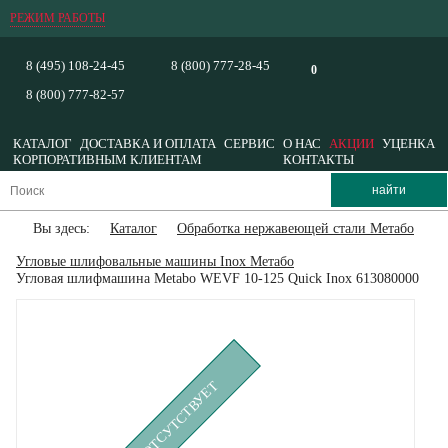
РЕЖИМ РАБОТЫ
8 (495) 108-24-45
8 (800) 777-28-45
0
8 (800) 777-82-57
КАТАЛОГ
ДОСТАВКА И ОПЛАТА
СЕРВИС
О НАС
АКЦИИ
УЦЕНКА
КОРПОРАТИВНЫМ КЛИЕНТАМ
КОНТАКТЫ
Вы здесь:
Каталог
Обработка нержавеющей стали Метабо
Угловые шлифовальные машины Inox Метабо
Угловая шлифмашина Metabo WEVF 10-125 Quick Inox 613080000
ВРЕМЕННО ОТСУТСТВУЕТ