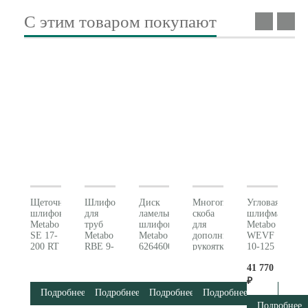
С этим товаром покупают
Щеточный
Шлифователь
Диск
Многопозиционная
Угловая
шлифователь
для
ламельный
скоба
шлифмашина
Metabo
труб
шлифовальный
для
Metabo
SE 17-
Metabo
Metabo
дополнительной
WEVF
200 RT
RBE 9-
626460000
рукоятки
10-125
(602259500)
60 Set
Metabo
Quick
41 770
(602183510)
627362000
Inox
SET
₽
613080500
Подробнее
Подробнее
Подробнее
Подробнее
Подробнее