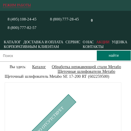
РЕЖИМ РАБОТЫ
8 (495) 108-24-45
8 (800) 777-28-45
0
8 (800) 777-82-57
КАТАЛОГ
ДОСТАВКА И ОПЛАТА
СЕРВИС
О НАС
АКЦИИ
УЦЕНКА
КОРПОРАТИВНЫМ КЛИЕНТАМ
КОНТАКТЫ
Вы здесь:
Каталог
Обработка нержавеющей стали Метабо
Щеточные шлифователи Метабо
Щеточный шлифователь Metabo SE 17-200 RT (602259500)
ВРЕМЕННО ОТСУТСТВУЕТ