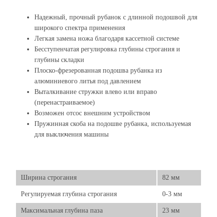
Надежный, прочный рубанок с длинной подошвой для
широкого спектра применения
Легкая замена ножа благодаря кассетной системе
Бесступенчатая регулировка глубины строгания и
глубины складки
Плоско-фрезерованная подошва рубанка из
алюминиевого литья под давлением
Выталкивание стружки влево или вправо
(перенастраиваемое)
Возможен отсос внешним устройством
Пружинная скоба на подошве рубанка, используемая
для выключения машины
Ширина строгания
82 мм
Регулируемая глубина строгания
0-3 мм
Максимальная глубина паза
23 мм