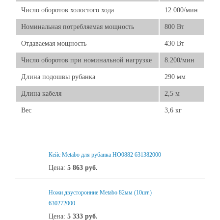
Число оборотов холостого хода
12.000/мин
Номинальная потребляемая мощность
800 Вт
Отдаваемая мощность
430 Вт
Число оборотов при номинальной нагрузке
8.200/мин
Длина подошвы рубанка
290 мм
Длина кабеля
2,5 м
Вес
3,6 кг
Кейс Metabo для рубанка HO0882 631382000
Цена:
5 863
руб.
Ножи двусторонние Metabo 82мм (10шт.)
630272000
Цена:
5 333
руб.