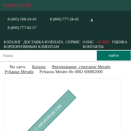
РЕЖИМ РАБОТЫ
8 (495) 108-24-45
8 (800) 777-28-45
0
8 (800) 777-82-57
КАТАЛОГ
ДОСТАВКА И ОПЛАТА
СЕРВИС
О НАС
АКЦИИ
УЦЕНКА
КОРПОРАТИВНЫМ КЛИЕНТАМ
КОНТАКТЫ
Вы здесь:
Каталог
Фрезерование, строгание Метабо
Рубанки Метабо
Рубанок Metabo Ho 0882 600882000
СНЯТ С ПРОИЗВОДСТВА