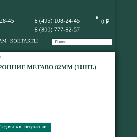
0
-28-45
8 (495) 108-24-45
0 ₽
8 (800) 777-82-57
АМ
КОНТАКТЫ
0
ОННИЕ METABO 82ММ (10ШТ.)
Уведомить о поступлении