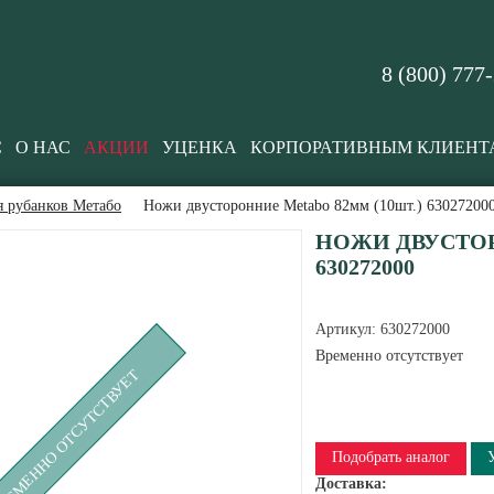
8 (800) 777
С
О НАС
АКЦИИ
УЦЕНКА
КОРПОРАТИВНЫМ КЛИЕНТ
я рубанков Метабо
Ножи двусторонние Metabo 82мм (10шт.) 63027200
НОЖИ ДВУСТОР
630272000
Артикул:
630272000
Временно отсутствует
РЕМЕННО ОТСУТСТВУЕТ
Подобрать аналог
Доставка: