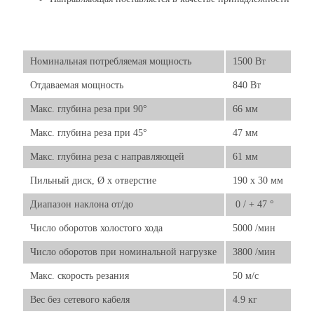
Номинальная потребляемая мощность
1500 Вт
Отдаваемая мощность
840 Вт
Макс. глубина реза при 90°
66 мм
Макс. глубина реза при 45°
47 мм
Макс. глубина реза с направляющей
61 мм
Пильный диск, Ø x отверстие
190 x 30 мм
Диапазон наклона от/до
‌ 0 / + 47 °
Число оборотов холостого хода
5000 /мин
Число оборотов при номинальной нагрузке
3800 /мин
Макс. скорость резания
50 м/с
Вес без сетевого кабеля
4.9 кг