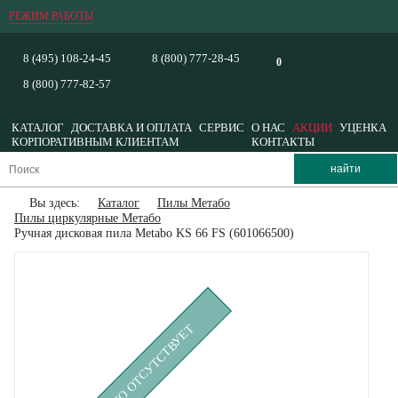
РЕЖИМ РАБОТЫ
8 (495) 108-24-45
8 (800) 777-28-45
0
8 (800) 777-82-57
КАТАЛОГ
ДОСТАВКА И ОПЛАТА
СЕРВИС
О НАС
АКЦИИ
УЦЕНКА
КОРПОРАТИВНЫМ КЛИЕНТАМ
КОНТАКТЫ
Вы здесь:
Каталог
Пилы Метабо
Пилы циркулярные Метабо
Ручная дисковая пила Metabo KS 66 FS (601066500)
ВРЕМЕННО ОТСУТСТВУЕТ