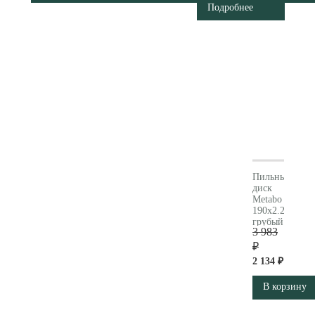
Подробнее
Пильный
диск
Metabo
190x2.2х30мм
грубый
3 983
пропил
628005000
₽
2 134 ₽
В корзину