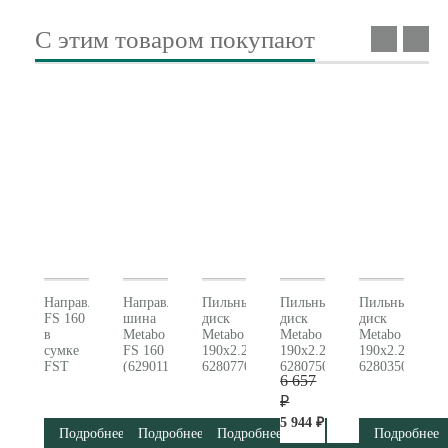
С этим товаром покупают
Направляющая
Направляющая
Пильный
Пильный
Пильный
FS 160
шина
диск
диск
диск
в
Metabo
Metabo
Metabo
Metabo
сумке
FS 160
190x2.2х30мм
190x2.2х30мм
190x2.2х30мм
FST
(629011000)
628077000
628075000
628035000
6 657
Metabo
(629011700)
₽
5 944 ₽
Подробнее
Подробнее
Подробнее
Подробнее