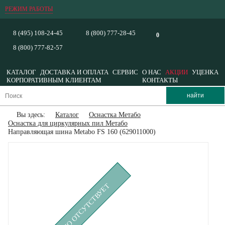
РЕЖИМ РАБОТЫ
8 (495) 108-24-45
8 (800) 777-28-45
0
8 (800) 777-82-57
КАТАЛОГ
ДОСТАВКА И ОПЛАТА
СЕРВИС
О НАС
АКЦИИ
УЦЕНКА
КОРПОРАТИВНЫМ КЛИЕНТАМ
КОНТАКТЫ
Вы здесь:
Каталог
Оснастка Метабо
Оснастка для циркулярных пил Метабо
Направляющая шина Metabo FS 160 (629011000)
ВРЕМЕННО ОТСУТСТВУЕТ