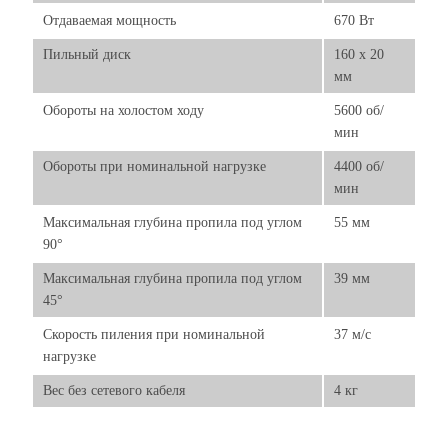
Отдаваемая мощность
670 Вт
Пильный диск
160 х 20
мм
Обороты на холостом ходу
5600 об/
мин
Обороты при номинальной нагрузке
4400 об/
мин
Максимальная глубина пропила под углом
55 мм
90°
Максимальная глубина пропила под углом
39 мм
45°
Скорость пиления при номинальной
37 м/с
нагрузке
Вес без сетевого кабеля
4 кг