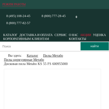
РЕЖИМ РАБОТЫ
8 (495) 108-24-45
8 (800) 777-28-45
0
8 (800) 777-82-57
КАТАЛОГ
ДОСТАВКА И ОПЛАТА
СЕРВИС
О НАС
АКЦИИ
УЦЕНКА
КОРПОРАТИВНЫМ КЛИЕНТАМ
КОНТАКТЫ
Вы здесь:
Каталог
Пилы Метабо
Пилы циркулярные Метабо
Дисковая пила Metabo KS 55 FS 600955000