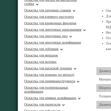
стойке
Оснастка для заточных станков
Оче
Для
Оснастка для клеевого пистолета
Пре
Оснастка для кромочных фрезеров
МД
Оснастка для ленточных напильников
Нео
Оснастка для ленточных пил
Осо
Оснастка для ленточных шлифмашин
Точ
Оснастка для лобзиков
кан
Оснастка для мешалок
Оснастка для мотокос
Оснастка для насосной техники
Диамет
Оснастка для ножниц по металлу
Матери
Оснастка для пневмоинструмента
Оснастка для полировальных
Ширина
шлифмашин
Толщина
Оснастка для прямых шлифмашин
Оснастка для пылесосов
Диаметр
Оснастка для рейсмусов