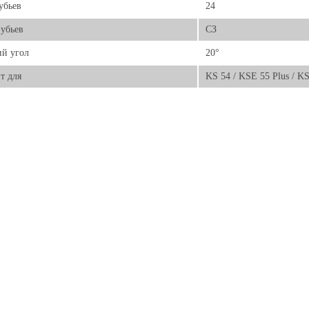
убьев
24
убьев
СЗ
й угол
20°
т для
KS 54 / KSE 55 Plus / KS