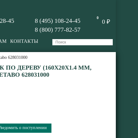
0
-28-45
8 (495) 108-24-45
0 ₽
8 (800) 777-82-57
АМ
КОНТАКТЫ
tabo 628031000
ПО ДЕРЕВУ (160X20Х1.4 ММ,
ETABO 628031000
Уведомить о поступлении