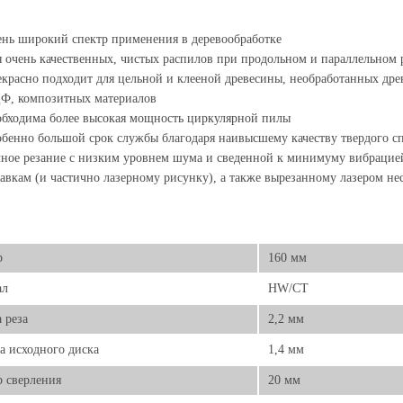
нь широкий спектр применения в деревообработке
 очень качественных, чистых распилов при продольном и параллельном
красно подходит для цельной и клееной древесины, необработанных дре
Ф, композитных материалов
бходима более высокая мощность циркулярной пилы
бенно большой срок службы благодаря наивысшему качеству твердого 
ное резание с низким уровнем шума и сведенной к минимуму вибрацие
авкам (и частично лазерному рисунку), а также вырезанному лазером н
р
160 мм
ал
HW/CT
 реза
2,2 мм
 исходного диска
1,4 мм
 сверления
20 мм