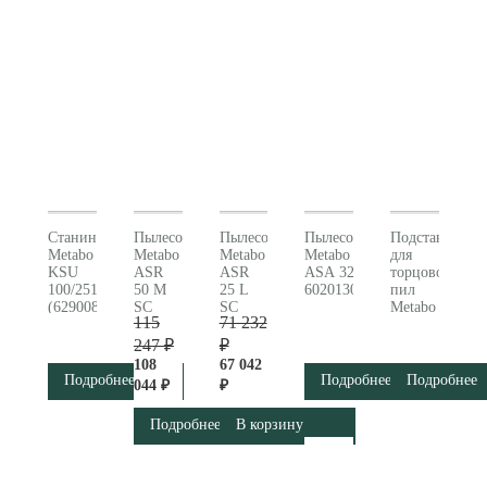
Станина
Пылесос
Пылесос
Пылесос
Подставка
Metabo
Metabo
Metabo
Metabo
для
KSU
ASR
ASR
ASA 32 L
торцовочных
100/251/401
50 M
25 L
602013000
пил
(629008000)
SC
SC
Metabo
115
71 232
602045000
602024000
KSU
401
247 ₽
₽
629006000
108
67 042
Подробнее
Подробнее
Подробнее
044 ₽
₽
Подробнее
В корзину