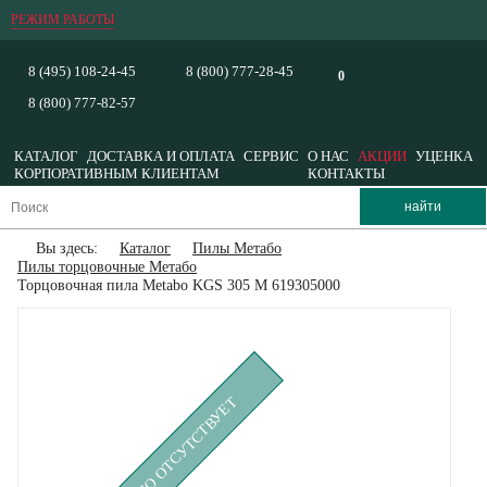
РЕЖИМ РАБОТЫ
8 (495) 108-24-45
8 (800) 777-28-45
0
8 (800) 777-82-57
КАТАЛОГ
ДОСТАВКА И ОПЛАТА
СЕРВИС
О НАС
АКЦИИ
УЦЕНКА
КОРПОРАТИВНЫМ КЛИЕНТАМ
КОНТАКТЫ
Вы здесь:
Каталог
Пилы Метабо
Пилы торцовочные Метабо
Торцовочная пила Metabo KGS 305 M 619305000
ВРЕМЕННО ОТСУТСТВУЕТ