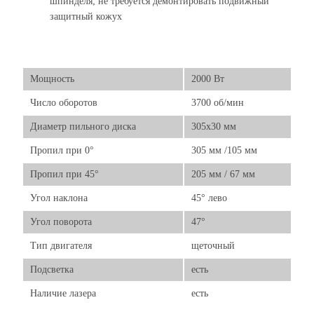
шпинделя; не требуется демонтировать подвижный
защитный кожух
Мощность
2000 Вт
Число оборотов
3700 об/мин
Диаметр пильного диска
305х30 мм
Пропил при 0°
305 мм /105 мм
Пропил при 45°
205 мм / 67 мм
Угол наклона
45° лево
Угол поворота
47°
Тип двигателя
щеточный
Подсветка
есть
Наличие лазера
есть