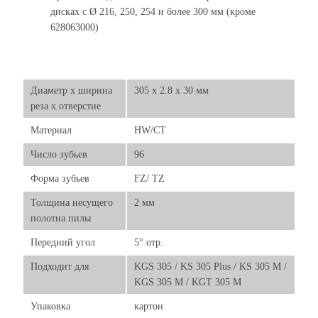
дисках с Ø 216, 250, 254 и более 300 мм (кроме
628063000)
Диаметр х ширина
305 x 2.8 x 30 мм
реза х отверстие
Материал
HW/CT
Число зубьев
96
Форма зубьев
FZ/ TZ
Толщина несущего
2 мм
полотна пилы
Передний угол
5° отр.
Подходит для
KGS 305 / KS 305 Plus / KS 305 M /
KGS 305 M / KGT 305 M
Упаковка
картон