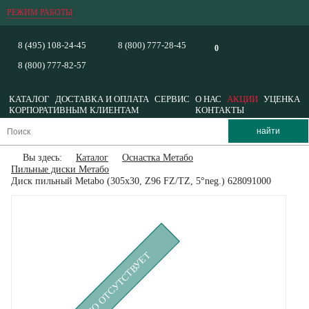
РЕЖИМ РАБОТЫ
8 (495) 108-24-45
8 (800) 777-28-45
0
8 (800) 777-82-57
КАТАЛОГ
ДОСТАВКА И ОПЛАТА
СЕРВИС
О НАС
АКЦИИ
УЦЕНКА
КОРПОРАТИВНЫМ КЛИЕНТАМ
КОНТАКТЫ
Вы здесь:
Каталог
Оснастка Метабо
Пильные диски Метабо
Диск пильный Metabo (305x30, Z96 FZ/TZ, 5°neg.) 628091000
ВРЕМЕННО ОТСУТСТВУЕТ