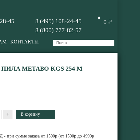
0
-28-45
8 (495) 108-24-45
0 ₽
8 (800) 777-82-57
АМ
КОНТАКТЫ
ПИЛА METABO KGS 254 M
+
 - при сумме заказа от 1500р (от 1500р до 4999р