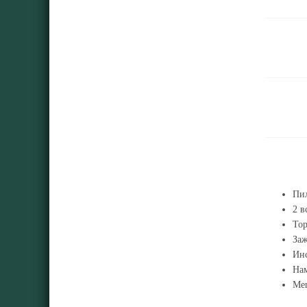
Пил
2 в
То
Заж
Инс
Нам
Меш