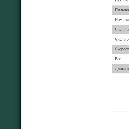
Наклон 
Пильно
Номинал
Число о
Число о
Скорост
Вес
Длина к