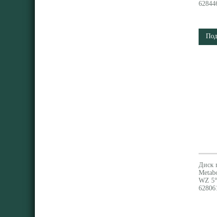
62844
Под
Диск 
Metab
WZ 5°
62806