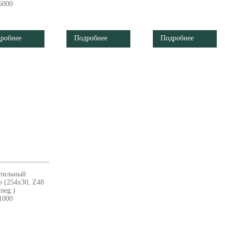
6000
робнее
Подробнее
Подробнее
пильный
o (254x30, Z48
neg.)
1000