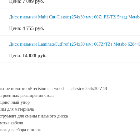
Цена:
7 099
руб.
Диск пильный Multi Cut Classic (254x30 мм; 60Z; FZ/TZ 5neg) Meta
Цена:
4 755
руб.
Диск пильный LaminateCutProf (254x30 мм; 66FZ/TZ) Metabo 62844
Цена:
14 028
руб.
ьное полотно «Precision cut wood — classic» 254x30 Z48
строенных расширения стола
рцовочный упор
им для материала
трумент для смены пильного диска
отка кабеля
ок для сбора опилок