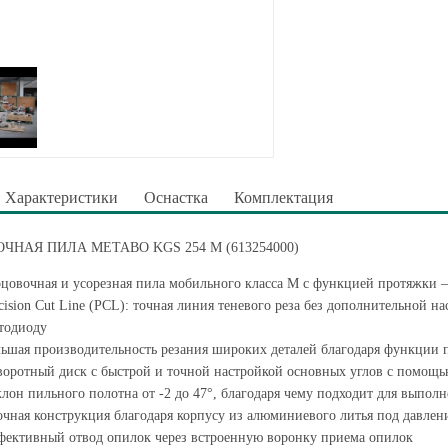
Характеристики
Оснастка
Комплектация
ЧНАЯ ПИЛА METABO KGS 254 M (613254000)
цовочная и усорезная пила мобильного класса M с функцией протяжки — 
cision Cut Line (PCL): точная линия теневого реза без дополнительной 
тодиоду
ьшая производительность резания широких деталей благодаря функции 
оротный диск с быстрой и точной настройкой основных углов с помощь
лон пильного полотна от -2 до 47°, благодаря чему подходит для выпол
чная конструкция благодаря корпусу из алюминиевого литья под давле
ективный отвод опилок через встроенную воронку приема опилок