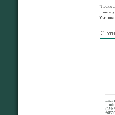
*Производ
производс
Указанна
С эт
Диск 
Lamin
(254x
66FZ/