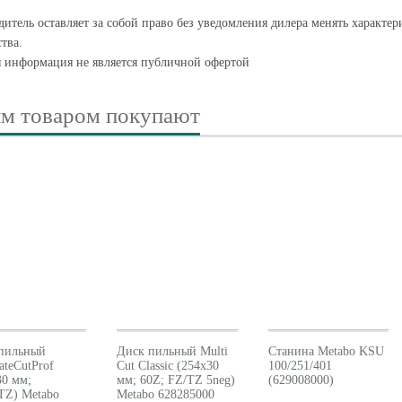
итель оставляет за собой право без уведомления дилера менять характе
тва.
я информация не является публичной офертой
им товаром покупают
пильный
Диск пильный Multi
Станина Metabo KSU
ateCutProf
Cut Classic (254x30
100/251/401
30 мм;
мм; 60Z; FZ/TZ 5neg)
(629008000)
TZ) Metabo
Metabo 628285000