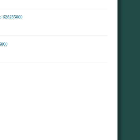
bo 628285000
6000