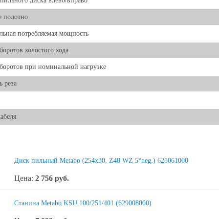
пильного диска влево/вправо
е полотно
ьная потребляемая мощность
боротов холостого хода
боротов при номинальной нагрузке
ь реза
абеля
Диск пильный Metabo (254x30, Z48 WZ 5°neg.) 628061000
Цена:
2 756
руб.
Станина Metabo KSU 100/251/401 (629008000)