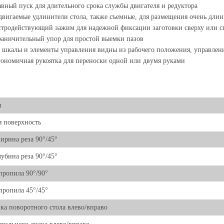
вный пуск для длительного срока службы двигателя и редуктора
вигаемые удлинители стола, также съемные, для размещения очень длин
тродействующий зажим для надежной фиксации заготовки сверху или с
аничительный упор для простой выемки пазов
 шкалы и элементы управления видны из рабочего положения, управлен
ономичная рукоятка для переноски одной или двумя руками
ы
 поверхность
ирина реза 90°/45°
лубина реза 90°/45°
пропила 90°/90°
пропила 45°/45°
ка поворотного стола влево/вправо