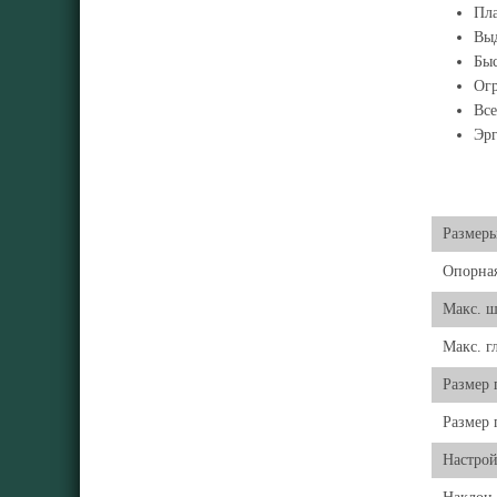
Пла
Выд
Быс
Огр
Все
Эрг
Размер
Опорная
Макс. ш
Макс. г
Размер 
Размер 
Настрой