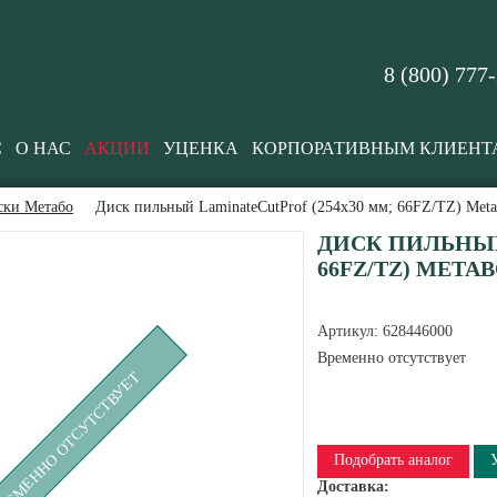
8 (800) 777
С
О НАС
АКЦИИ
УЦЕНКА
КОРПОРАТИВНЫМ КЛИЕНТ
ски Метабо
Диск пильный LaminateCutProf (254x30 мм; 66FZ/TZ) Met
ДИСК ПИЛЬНЫЙ
66FZ/TZ) METAB
Артикул:
628446000
Временно отсутствует
РЕМЕННО ОТСУТСТВУЕТ
Подобрать аналог
Доставка: