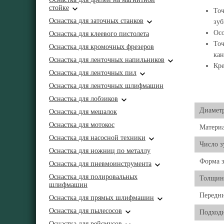
стойке
Точ
Оснастка для заточных станков
зуб
Осо
Оснастка для клеевого пистолета
Точ
Оснастка для кромочных фрезеров
кан
Оснастка для ленточных напильников
Кре
Оснастка для ленточных пил
Оснастка для ленточных шлифмашин
Оснастка для лобзиков
Диаметр
Оснастка для мешалок
Оснастка для мотокос
Матери
Оснастка для насосной техники
Число з
Оснастка для ножниц по металлу
Форма з
Оснастка для пневмоинструмента
Оснастка для полировальных
Толщин
шлифмашин
Передни
Оснастка для прямых шлифмашин
Оснастка для пылесосов
Подходи
Оснастка для рейсмусов