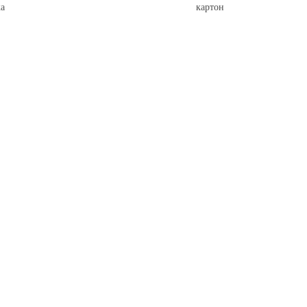
а
картон