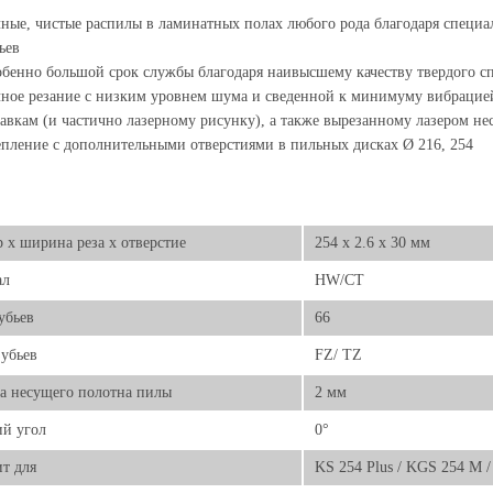
ные, чистые распилы в ламинатных полах любого рода благодаря специа
ьев
бенно большой срок службы благодаря наивысшему качеству твердого 
ное резание с низким уровнем шума и сведенной к минимуму вибрацие
авкам (и частично лазерному рисунку), а также вырезанному лазером н
пление с дополнительными отверстиями в пильных дисках Ø 216, 254
 х ширина реза х отверстие
254 x 2.6 x 30 мм
ал
HW/CT
убьев
66
убьев
FZ/ TZ
а несущего полотна пилы
2 мм
й угол
0°
т для
KS 254 Plus / KGS 254 M /