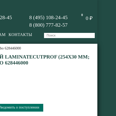
0
-28-45
8 (495) 108-24-45
0 ₽
8 (800) 777-82-57
АМ
КОНТАКТЫ
abo 628446000
 LAMINATECUTPROF (254X30 ММ;
O 628446000
Уведомить о поступлении