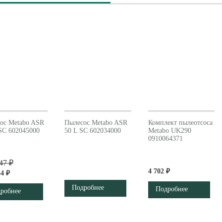
ос Metabo ASR
Пылесос Metabo ASR
Комплект пылеотсоса
SC 602045000
50 L SC 602034000
Metabo UK290
0910064371
47 ₽
4 702 ₽
44 ₽
Подробнее
Подробнее
робнее