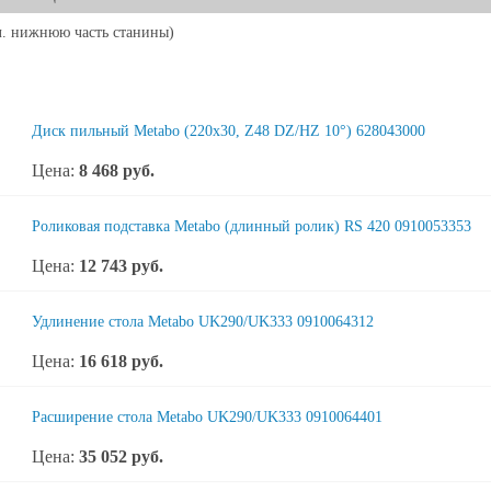
л. нижнюю часть станины)
Диск пильный Metabo (220x30, Z48 DZ/HZ 10°) 628043000
Цена:
8 468
руб.
Роликовая подставка Metabo (длинный ролик) RS 420 0910053353
Цена:
12 743
руб.
Удлинение стола Metabo UK290/UK333 0910064312
Цена:
16 618
руб.
Расширение стола Metabo UK290/UK333 0910064401
Цена:
35 052
руб.