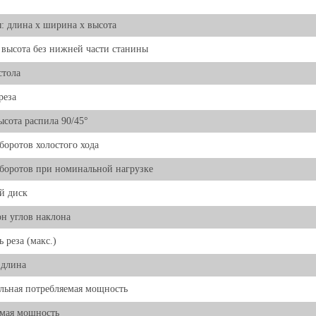
: длина х ширина х высота
 высота без нижней части станины
стола
реза
ысота распила 90/45°
боротов холостого хода
боротов при номинальной нагрузке
й диск
н углов наклона
ь реза (макс.)
 длина
ьная потребляемая мощность
мая мощность