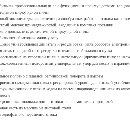
ильная профессиональная пила с функциями и преимуществами торцов
тольной циркулярной пилы
ный комплект для выполнения разнообразных работ с высоким качество
трый монтаж принадлежностей, входящих в комплект поставки
но дооснастить до системной циркулярной пилы
ильность благодаря малому весу
ный универсальный двигатель и регулировка числа оборотов электрон
гатель с защитой от перегрузки и технологией плавного пуска
еоснащение из усорезной пилы в настольную циркулярную пилу за неск
ококачественный поворотный универсальный упор для косых и параллел
ла
ьное полотно с плавной регулировкой поворота и высоты
роенная складная подставка с регулировкой уровня для высокой устойчи
ружные салазки с легким ходом на восьми шарикоподшипниках из алюм
ности
цизионная подложка для заготовки из алюминиевых профилей
овая часть из массивной листовой стали
 однофазного переменного тока