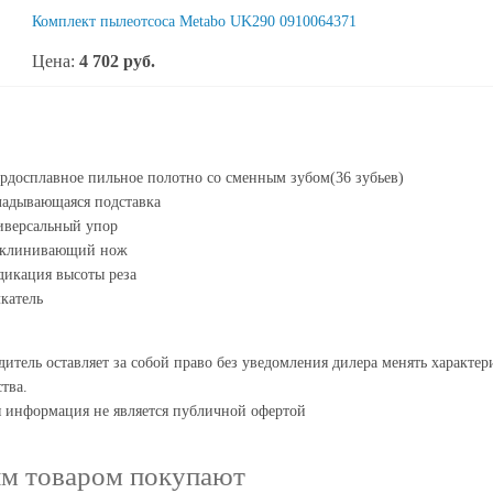
Комплект пылеотсоса Metabo UK290 0910064371
Цена:
4 702
руб.
рдосплавное пильное полотно со сменным зубом(36 зубьев)
адывающаяся подставка
иверсальный упор
склинивающий нож
икация высоты реза
катель
итель оставляет за собой право без уведомления дилера менять характе
тва.
я информация не является публичной офертой
им товаром покупают