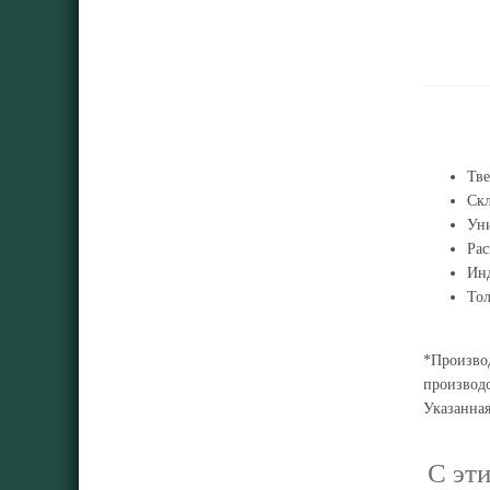
Тве
Скл
Ун
Ра
Инд
Тол
*Производ
производс
Указанна
С эт