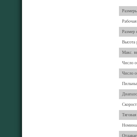
Размеры
Рабочая
Размер 
Высота 
Макс. в
Число о
Число о
Пильны
Диапазо
Скорост
Тяговая
Номинал
Отдавае