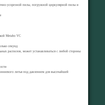
очно-усорезной пилы, погружной циркулярной пилы и
м
икой Metabo VC
олько секунд
ьных распилов, может устанавливаться с любой стороны
вости
иниевого литья под давлением для высочайшей