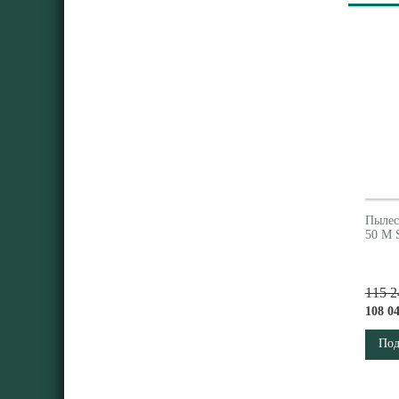
Пылес
50 M 
115 2
108 0
Под