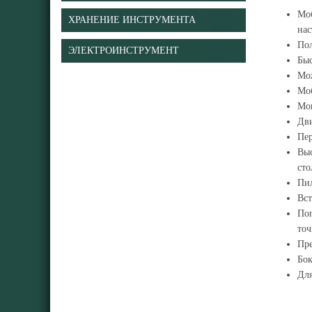
Моб
ХРАНЕНИЕ ИНСТРУМЕНТА
нас
Пол
ЭЛЕКТРОИНСТРУМЕНТ
Быс
Мож
Моб
Мощ
Дви
Пер
Выс
сто
Пил
Вст
Пог
точ
Пре
Бок
Для