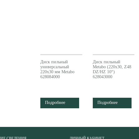
Диск пильный
Диск пильный
универсальный
Metabo (220x30, Z48
220х30 мм Metabo
DZ/HZ 10°)
628084000
628043000
Подробнее
Подробнее
ИЕ СВЕДЕНИЯ
ЛИЧНЫЙ КАБИНЕТ