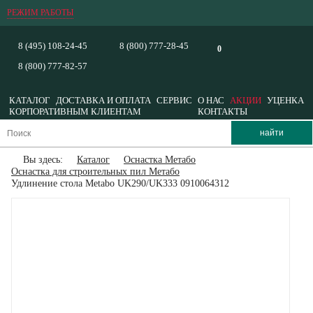
РЕЖИМ РАБОТЫ
8 (495) 108-24-45
8 (800) 777-28-45
0
8 (800) 777-82-57
КАТАЛОГ
ДОСТАВКА И ОПЛАТА
СЕРВИС
О НАС
АКЦИИ
УЦЕНКА
КОРПОРАТИВНЫМ КЛИЕНТАМ
КОНТАКТЫ
Вы здесь:
Каталог
Оснастка Метабо
Оснастка для строительных пил Метабо
Удлинение стола Metabo UK290/UK333 0910064312