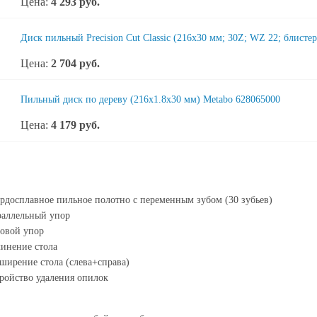
Цена:
4 293
руб.
Диск пильный Precision Cut Classic (216x30 мм; 30Z; WZ 22; блисте
Цена:
2 704
руб.
Пильный диск по дереву (216x1.8x30 мм) Metabo 628065000
Цена:
4 179
руб.
рдосплавное пильное полотно с переменным зубом (30 зубьев)
раллельный упор
овой упор
инение стола
ширение стола (слева+справа)
ройство удаления опилок