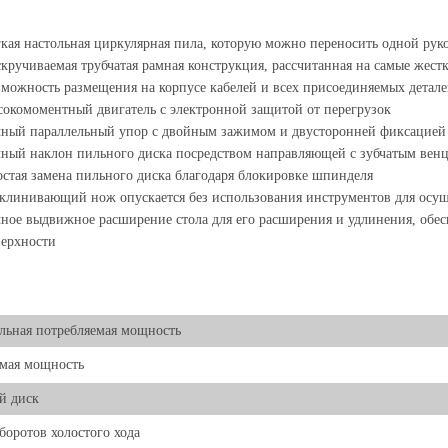
кая настольная циркулярная пила, которую можно переносить одной рук
кручиваемая трубчатая рамная конструкция, рассчитанная на самые жес
можность размещения на корпусе кабелей и всех присоединяемых детале
окомоментный двигатель с электронной защитой от перегрузок
ный параллельный упор с двойным зажимом и двусторонней фиксацией
ный наклон пильного диска посредством направляющей с зубчатым вен
стая замена пильного диска благодаря блокировке шпинделя
клинивающий нож опускается без использования инструментов для осущ
ное выдвижное расширение стола для его расширения и удлинения, обе
ерхности
ьная потребляемая мощность
мая мощность
й диск
боротов холостого хода