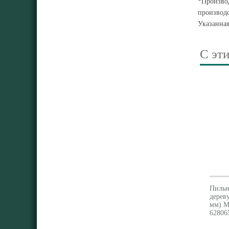
*Производ
производс
Указанна
С эт
Пильн
дерев
мм) M
62806