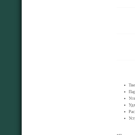
Тве
Па
Угл
Удл
Рас
Уст