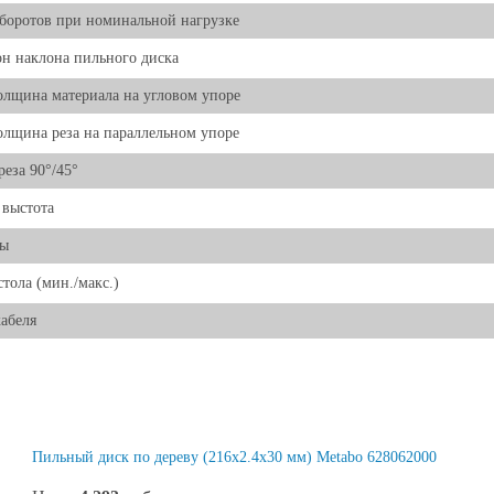
боротов при номинальной нагрузке
н наклона пильного диска
олщина материала на угловом упоре
олщина реза на параллельном упоре
реза 90°/45°
 выстота
ты
стола (мин./макс.)
абеля
Пильный диск по дереву (216x2.4x30 мм) Metabo 628062000