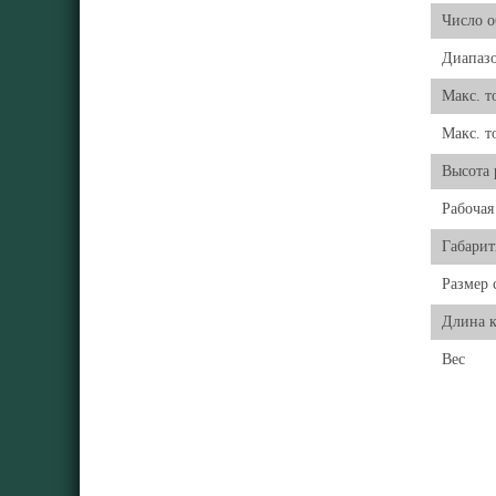
Число о
Диапазо
Макс. т
Макс. т
Высота 
Рабочая
Габари
Размер 
Длина к
Вес