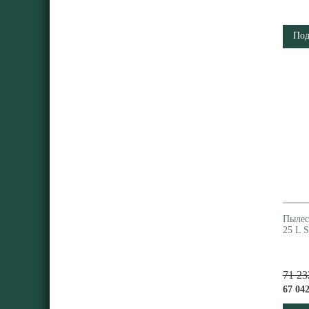
Под
Пылес
25 L 
71 23
67 042