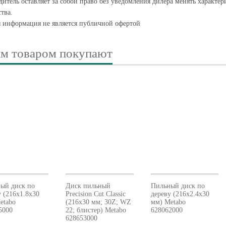
итель оставляет за собой право без уведомления дилера менять характе
тва.
я информация не является публичной офертой
им товаром покупают
ый диск по
Диск пильный
Пильный диск по
у (216x1.8x30
Precision Cut Classic
дереву (216x2.4x30
etabo
(216x30 мм; 30Z; WZ
мм) Metabo
5000
22; блистер) Metabo
628062000
628653000