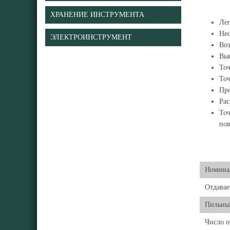
ХРАНЕНИЕ ИНСТРУМЕНТА
Лег
Нес
ЭЛЕКТРОИНСТРУМЕНТ
Воз
Выс
Точ
Точ
Про
Рас
Точ
пов
Номинал
Отдавае
Пильны
Число о