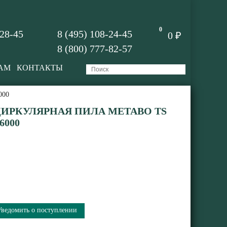
0
-28-45
8 (495) 108-24-45
0 ₽
8 (800) 777-82-57
АМ
КОНТАКТЫ
000
ИРКУЛЯРНАЯ ПИЛА METABO TS
6000
Уведомить о поступлении