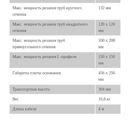
Макс. мощность резания труб круглого
132 мм
сечения
Макс. мощность резания труб квадратного
120 x 120
сечения
мм
Макс. мощность резания труб
100 x 208
прямоугольного сечения
мм
Макс. мощность резания L-профиля
150 x 150
мм
Габариты плиты основания
456 x 256
мм
Транспортная высота
394 мм
Вес
16,8 кг
Длина кабеля
4 м