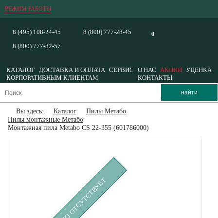
РЕЖИМ РАБОТЫ
8 (495) 108-24-45
8 (800) 777-28-45
0
8 (800) 777-82-57
КАТАЛОГ
ДОСТАВКА И ОПЛАТА
СЕРВИС
О НАС
АКЦИИ
УЦЕНКА
КОРПОРАТИВНЫМ КЛИЕНТАМ
КОНТАКТЫ
Вы здесь:
Каталог
Пилы Метабо
Пилы монтажные Метабо
Монтажная пила Metabo CS 22-355 (601786000)
ВРЕМЕННО ОТСУТСТВУЕТ