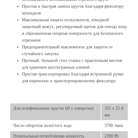
Простая и быстрая замена кругов благодаря фиксатору
шпинделя
Максимальная защита пользователя, откидной
защитный кожух, регулируемый щиток для отвода искр
и обрезиненная опорная поверхность для безопасного
отрезания
Предохранительный выключатель для защиты от
случайного запуска
Прочный, большой стол станка с практичным местом
для хранения шестигранных ключей
Простая транспортировка благодаря встроенной ручке
для переноски и транспортировочному фиксатору
Для шлифовальных кругов (Ø х отверстие)
355 x 25.4
мм
Число оборотов холостого хода
3700 /мин
Номинальная потребляемая мощность
2300 Вт